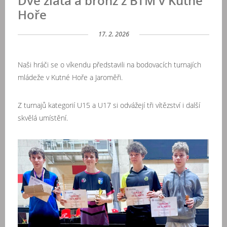
Dvě zlata a bronz z BTM v Kutné
Hoře
17. 2. 2026
Naši hráči se o víkendu představili na bodovacích turnajích
mládeže v Kutné Hoře a Jaroměři.
Z turnajů kategorií U15 a U17 si odvážejí tři vítězství i další
skvělá umístění.