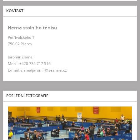
KONTAKT
Herna stolního tenisu
Petřivalského 1
750 02 Přerov
Jaromír Zlámal
Mobil: +420 734 717 516
E-mail: zlamaljaromir@seznam.cz
POSLEDNÍ FOTOGRAFIE