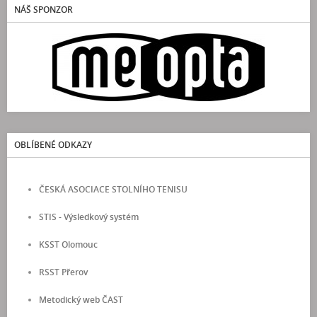
NÁŠ SPONZOR
OBLÍBENÉ ODKAZY
ČESKÁ ASOCIACE STOLNÍHO TENISU
STIS - Výsledkový systém
KSST Olomouc
RSST Přerov
Metodický web ČAST