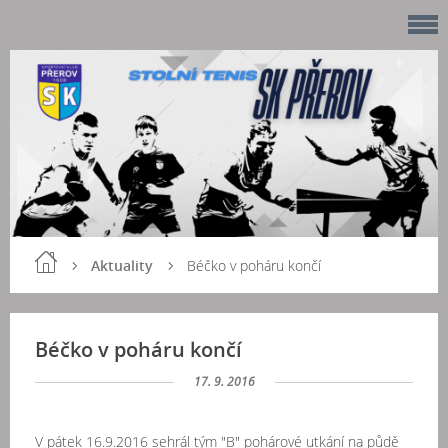
Aktuality
Béčko v poháru končí
Béčko v poháru končí
17. 9. 2016
V pátek 16.9.2016 sehrál tým "B" pohárové utkání na půdě