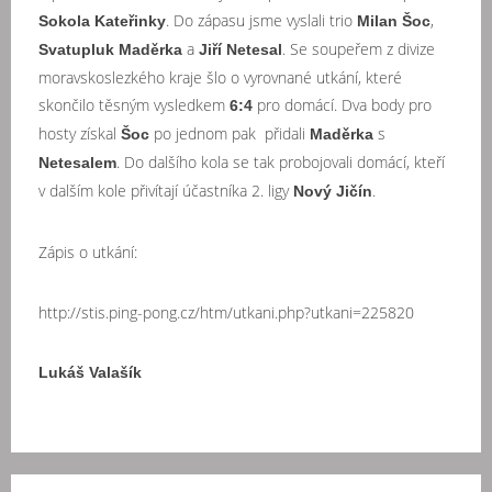
. Do zápasu jsme vyslali trio
,
Sokola Kateřinky
Milan Šoc
a
. Se soupeřem z divize
Svatupluk Maděrka
Jiří Netesal
moravskoslezkého kraje šlo o vyrovnané utkání, které
skončilo těsným vysledkem
pro domácí. Dva body pro
6:4
hosty získal
po jednom pak přidali
s
Šoc
Maděrka
. Do dalšího kola se tak probojovali domácí, kteří
Netesalem
v dalším kole přivítají účastníka 2. ligy
.
Nový Jičín
Zápis o utkání:
http://stis.ping-pong.cz/htm/utkani.php?utkani=225820
Lukáš Valašík