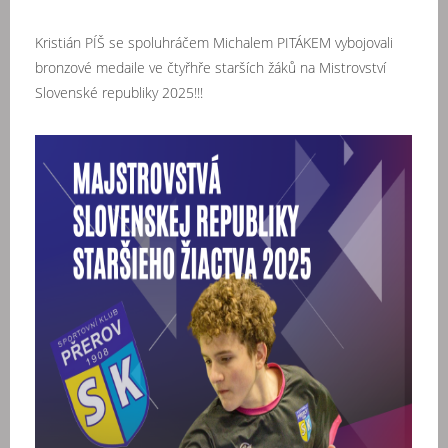
Kristián PÍŠ se spoluhráčem Michalem PITÁKEM vybojovali
bronzové medaile ve čtyřhře starších žáků na Mistrovství
Slovenské republiky 2025!!!