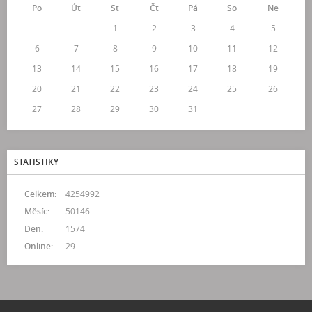
Po
Út
St
Čt
Pá
So
Ne
1
2
3
4
5
6
7
8
9
10
11
12
13
14
15
16
17
18
19
20
21
22
23
24
25
26
27
28
29
30
31
STATISTIKY
Celkem:
4254992
Měsíc:
50146
Den:
1574
Online:
29