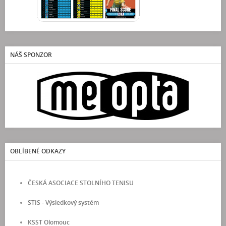
NÁŠ SPONZOR
OBLÍBENÉ ODKAZY
ČESKÁ ASOCIACE STOLNÍHO TENISU
STIS - Výsledkový systém
KSST Olomouc