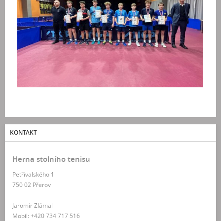
KONTAKT
Herna stolního tenisu
Petřivalského 1
750 02 Přerov
Jaromír Zlámal
Mobil: +420 734 717 516