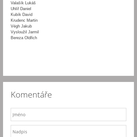
Valašík Lukáš
Uhlíř Daniel
Kubík David
Krudenc Martin
Végh Jakub
Vysloužil Jarmil
Bereza Oldřich
Komentáře