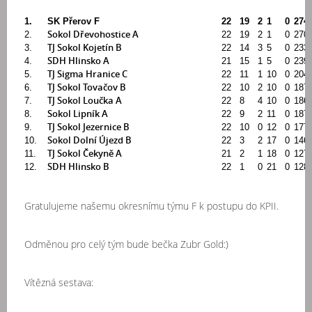
1.
SK Přerov F
22
19
2
1
0
274
Sokol Dřevohostice A
2.
22
19
2
1
0
270
TJ Sokol Kojetín B
3.
22
14
3
5
0
233
SDH Hlinsko A
4.
21
15
1
5
0
239
TJ Sigma Hranice C
5.
22
11
1
10
0
204
TJ Sokol Tovačov B
6.
22
10
2
10
0
187
TJ Sokol Loučka A
7.
22
8
4
10
0
186
Sokol Lipník A
8.
22
9
2
11
0
187
TJ Sokol Jezernice B
9.
22
10
0
12
0
177
Sokol Dolní Újezd B
10.
22
3
2
17
0
146
TJ Sokol Čekyně A
11.
21
2
1
18
0
127
SDH Hlinsko B
12.
22
1
0
21
0
128
Gratulujeme našemu okresnímu týmu F k postupu do KPII.
Odměnou pro celý tým bude bečka Zubr Gold:)
Vítězná sestava: