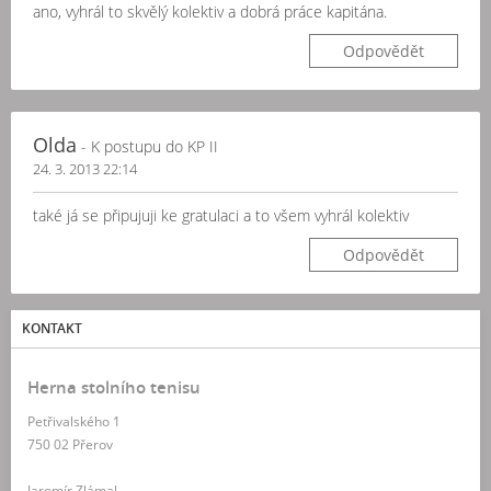
ano, vyhrál to skvělý kolektiv a dobrá práce kapitána.
Odpovědět
Olda
- K postupu do KP II
24. 3. 2013 22:14
také já se připujuji ke gratulaci a to všem vyhrál kolektiv
Odpovědět
KONTAKT
Herna stolního tenisu
Petřivalského 1
750 02 Přerov
Jaromír Zlámal