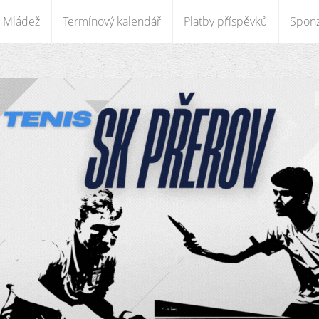
Mládež
Termínový kalendář
Platby příspěvků
Sponz