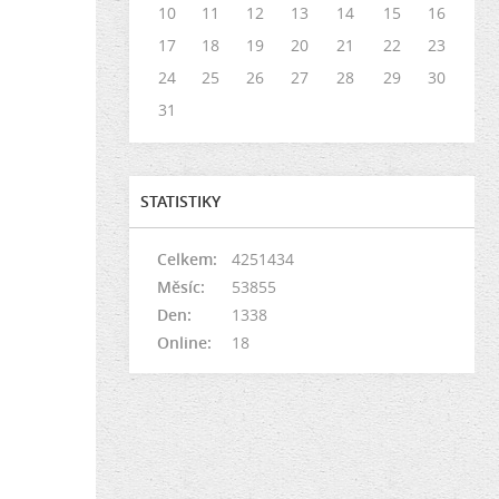
10
11
12
13
14
15
16
17
18
19
20
21
22
23
24
25
26
27
28
29
30
31
STATISTIKY
Celkem:
4251434
Měsíc:
53855
Den:
1338
Online:
18