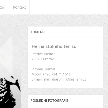
oři
Kontakt
KONTAKT
Herna stolního tenisu
Petřivalského 1
750 02 Přerov
Jaromír Zlámal
Mobil: +420 734 717 516
E-mail: zlamaljaromir@seznam.cz
POSLEDNÍ FOTOGRAFIE