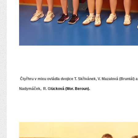
Čtyřhru v mixu ovládla dvojice T. Skřivánek, V. Mazalová (Bruntál) a
Nadymáček, R. Gl
ücková (Mor. Beroun).