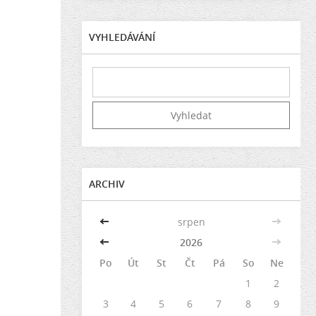
VYHLEDÁVÁNÍ
ARCHIV
<<
srpen
>>
<<
2026
>>
Po
Út
St
Čt
Pá
So
Ne
1
2
3
4
5
6
7
8
9