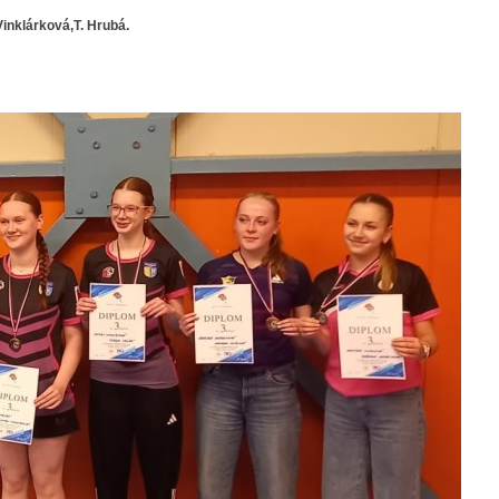
Vinklárková,T. Hrubá.