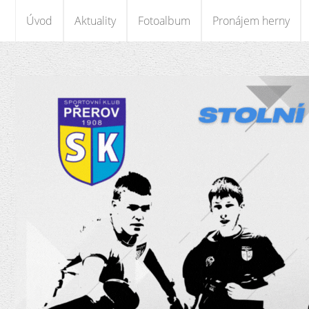
Úvod
Aktuality
Fotoalbum
Pronájem herny