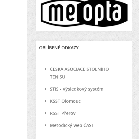
OBLÍBENÉ ODKAZY
ČESKÁ ASOCIACE STOLNÍHO
TENISU
STIS - Výsledkový systém
KSST Olomouc
RSST Přerov
Metodický web ČAST