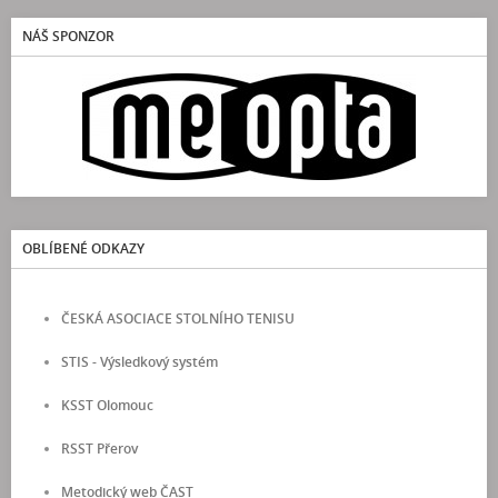
NÁŠ SPONZOR
OBLÍBENÉ ODKAZY
ČESKÁ ASOCIACE STOLNÍHO TENISU
STIS - Výsledkový systém
KSST Olomouc
RSST Přerov
Metodický web ČAST