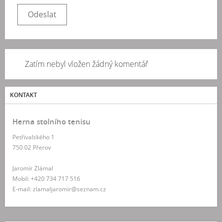
Zatím nebyl vložen žádný komentář
KONTAKT
Herna stolního tenisu
Petřivalského 1
750 02 Přerov
Jaromír Zlámal
Mobil: +420 734 717 516
E-mail: zlamaljaromir@seznam.cz