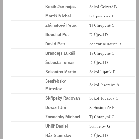
Kosík Jan nejst.
Sokol Čekyně B
Martiš Michal
S. Opatovice B
Zlámalová Petra
Tj Chropyně C
Bouchal Petr
D. Újezd D
David Petr
Spartak Milotice B
Brandejs Lukáš
Tj Chropyně C
Šebesta Tomáš
D. Újezd D
Sekanina Martin
Sokol Lipník D
Jestřebský
Sokol Jezernice A
Miroslav
Skřipský Radovan
Sokol Tovačov C
Dorazil Jiří
S. Hustopeče B
Zawadsky Michael
Tj Chropyně C
Uhlíř Daniel
SK Přerov G
Ház Stanislav
D. Újezd D