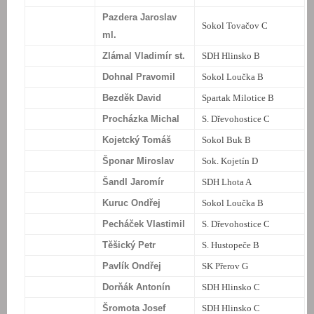
Pazdera Jaroslav
Sokol Tovačov C
ml.
Zlámal Vladimír st.
SDH Hlinsko B
Dohnal Pravomil
Sokol Loučka B
Bezděk David
Spartak Milotice B
Procházka Michal
S. Dřevohostice C
Kojetcký Tomáš
Sokol Buk B
Šponar Miroslav
Sok. Kojetín D
Šandl Jaromír
SDH Lhota A
Kuruc Ondřej
Sokol Loučka B
Pecháček Vlastimil
S. Dřevohostice C
Těšický Petr
S. Hustopeče B
Pavlík Ondřej
SK Přerov G
Dorňák Antonín
SDH Hlinsko C
Šromota Josef
SDH Hlinsko C