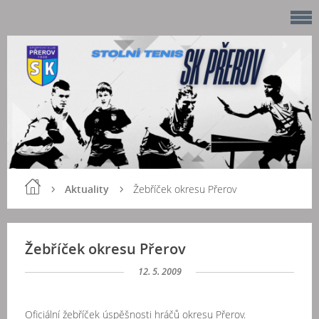
Aktuality
Žebříček okresu Přerov
Žebříček okresu Přerov
12. 5. 2009
Oficiální žebříček úspěšnosti hráčů okresu Přerov.