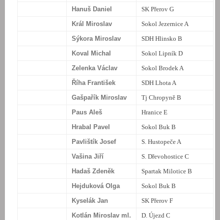
Hanuš Daniel
SK Přerov G
Král Miroslav
Sokol Jezernice A
Sýkora Miroslav
SDH Hlinsko B
Koval Michal
Sokol Lipník D
Zelenka Václav
Sokol Brodek A
Říha František
SDH Lhota A
Gašpařík Miroslav
Tj Chropyně B
Paus Aleš
Hranice E
Hrabal Pavel
Sokol Buk B
Pavlištík Josef
S. Hustopeče A
Vašina Jiří
S. Dřevohostice C
Hadaš Zdeněk
Spartak Milotice B
Hejduková Olga
Sokol Buk B
Kyselák Jan
SK Přerov F
Kotlán Miroslav ml.
D. Újezd C