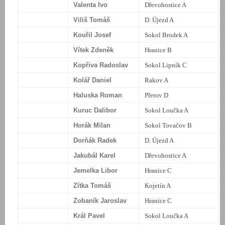
Valenta Ivo
Dřevohostice A
Viliš Tomáš
D. Újezd A
Kouřil Josef
Sokol Brodek A
Vítek Zdeněk
Hranice B
Kopřiva Radoslav
Sokol Lipník C
Kolář Daniel
Rakov A
Haluska Roman
Přerov D
Kuruc Dalibor
Sokol Loučka A
Horák Milan
Sokol Tovačov B
Dorňák Radek
D. Újezd A
Jakubál Karel
Dřevohostice A
Jemelka Libor
Hranice C
Zítka Tomáš
Kojetín A
Zobaník Jaroslav
Hranice C
Král Pavel
Sokol Loučka A