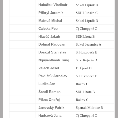
Hubáček Vladimír
Sokol Lipník D
Přikryl Jaromír
SDH Hlinsko C
Mainuš Michal
Sokol Lipník D
Caletka Petr
Tj Chropyně C
Hlaváč Jakub
SDH Lhota B
Dohnal Radovan
Sokol Jezernice A
Dorazil Stanislav
S. Hustopeče B
Nguyenthanh Tung
Sok. Kojetín D
Velech Josef
D. Újezd D
Pavlištík Jaroslav
S. Hustopeče B
Ludka Jan
Rakov C
Šandl Roman
SDH Lhota B
Pikna Ondřej
Rakov C
Janovský Patrik
Spartak Milotice B
Hudcová Jana
Tj Chropyně C