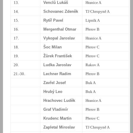
13.
Venclů Lukáš
Hranice A
14.
Schovanec Zdeněk
TJ Chropyně A
15.
Rytíř Pavel
Lipník A
16.
Mergenthal Otmar
Přerov B
17.
Vykopal Jaroslav
Hranice A
18.
Šoc Milan
Přerov C
19.
Žůrek František
Přerov C
20.
Ludka Jaroslav
Rakov A
21.-30.
Lechner Radim
Přerov B
Zavřel Josef
Buk A
Hrubý Leo
Buk A
Hrachovec Luděk
Hranice A
Graf Vladimír
Přerov B
Krudenc Martin
Přerov C
Zapletal Miroslav
TJ Chropyně A