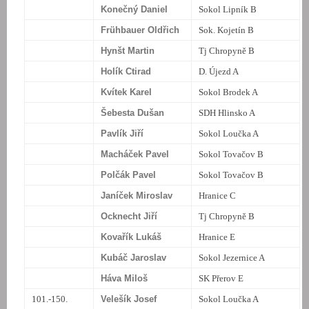
Konečný Daniel
Sokol Lipník B
Frühbauer Oldřich
Sok. Kojetín B
Hynšt Martin
Tj Chropyně B
Holík Ctirad
D. Újezd A
Kvítek Karel
Sokol Brodek A
Šebesta Dušan
SDH Hlinsko A
Pavlík Jiří
Sokol Loučka A
Macháček Pavel
Sokol Tovačov B
Polčák Pavel
Sokol Tovačov B
Janíček Miroslav
Hranice C
Ocknecht Jiří
Tj Chropyně B
Kovařík Lukáš
Hranice E
Kubáč Jaroslav
Sokol Jezernice A
Háva Miloš
SK Přerov E
101.-150.
Velešík Josef
Sokol Loučka A