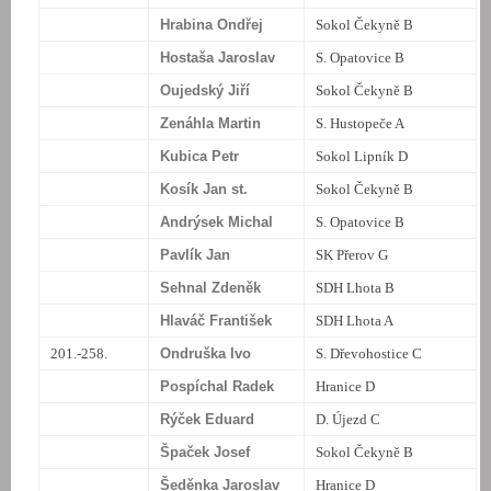
Hrabina Ondřej
Sokol Čekyně B
Hostaša Jaroslav
S. Opatovice B
Oujedský Jiří
Sokol Čekyně B
Zenáhla Martin
S. Hustopeče A
Kubica Petr
Sokol Lipník D
Kosík Jan st.
Sokol Čekyně B
Andrýsek Michal
S. Opatovice B
Pavlík Jan
SK Přerov G
Sehnal Zdeněk
SDH Lhota B
Hlaváč František
SDH Lhota A
201.-258.
Ondruška Ivo
S. Dřevohostice C
Pospíchal Radek
Hranice D
Rýček Eduard
D. Újezd C
Špaček Josef
Sokol Čekyně B
Šeděnka Jaroslav
Hranice D