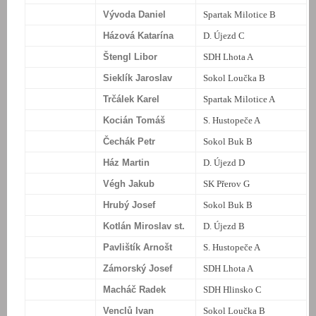
Vývoda Daniel
Spartak Milotice B
Házová Katarína
D. Újezd C
Štengl Libor
SDH Lhota A
Sieklík Jaroslav
Sokol Loučka B
Trčálek Karel
Spartak Milotice A
Kocián Tomáš
S. Hustopeče A
Čechák Petr
Sokol Buk B
Ház Martin
D. Újezd D
Végh Jakub
SK Přerov G
Hrubý Josef
Sokol Buk B
Kotlán Miroslav st.
D. Újezd B
Pavlištík Arnošt
S. Hustopeče A
Zámorský Josef
SDH Lhota A
Macháč Radek
SDH Hlinsko C
Venclů Ivan
Sokol Loučka B