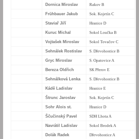
Dornica Miroslav
Rakov B
Frühbauer Jakub
Sok. Kojetín C
Staviař Jiří
Hranice D
Kuruc Michal
Sokol Loučka B
Vojtašek Miroslav
Sokol Tovačov C
Sehnálek Rostislav
S. Dřevohostice B
Gryc Miroslav
S. Opatovice A
Bereza Oldřich
SK Přerov E
Sehnálková Lenka
S. Dřevohostice B
Kádě Ladislav
Hranice E
Štrunc Jaroslav
Sok. Kojetín C
Sohr Alois st.
Hranice D
Ščučinský Pavel
SDH Lhota A
Navrátil Ladislav
Sokol Brodek A
Dolák Radek
Dřevohostice A