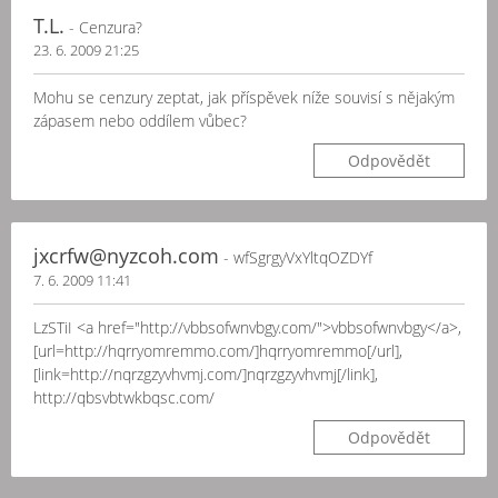
T.L.
- Cenzura?
23. 6. 2009 21:25
Mohu se cenzury zeptat, jak příspěvek níže souvisí s nějakým
zápasem nebo oddílem vůbec?
Odpovědět
jxcrfw@nyzcoh.com
- wfSgrgyVxYltqOZDYf
7. 6. 2009 11:41
LzSTiI <a href="http://vbbsofwnvbgy.com/">vbbsofwnvbgy</a>,
[url=http://hqrryomremmo.com/]hqrryomremmo[/url],
[link=http://nqrzgzyvhvmj.com/]nqrzgzyvhvmj[/link],
http://qbsvbtwkbqsc.com/
Odpovědět