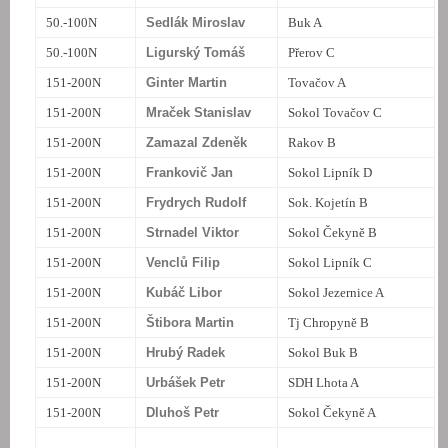
50.-100N
Sedlák Miroslav
Buk A
50.-100N
Ligurský Tomáš
Přerov C
151-200N
Ginter Martin
Tovačov A
151-200N
Mraček Stanislav
Sokol Tovačov C
151-200N
Zamazal Zdeněk
Rakov B
151-200N
Frankovič Jan
Sokol Lipník D
151-200N
Frydrych Rudolf
Sok. Kojetín B
151-200N
Strnadel Viktor
Sokol Čekyně B
151-200N
Venclů Filip
Sokol Lipník C
151-200N
Kubáč Libor
Sokol Jezernice A
151-200N
Štibora Martin
Tj Chropyně B
151-200N
Hrubý Radek
Sokol Buk B
151-200N
Urbášek Petr
SDH Lhota A
151-200N
Dluhoš Petr
Sokol Čekyně A