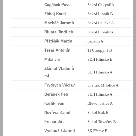
Cagášek Pavel
Sokol Čekyně A
Záboj Karel
Sokol Lipník B
Macháč Jaromír
Sokol Loučka A
Bluma Jindřich
Sokol Lipník B
Pištělák Martin
Kojetín A
Tesař Antonín
Tj Chropyně B
Mika Jiří
SDH Hlinsko B
Zlámal Vladimír
SDH Hlinsko A
ml.
Frydrych Václav
Spartak Milotice A
Beránek Petr
SDH Hlinsko A
Karlík Ivan
Dřevohostice A
Nevřiva Kamil
Sokol Buk B
Frehár Jiří
Sokol Tovačov B
Vysloužil Jarmil
SK Přerov E