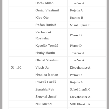
Horák Milan
Tovačov A
Orság Vlastimil
Kojetín A
Klos Oto
Hranice B
Pešan Rudolf
Sokol Lipník B
Václavíček
Přerov D
Rostislav
Kyselák Tomáš
Přerov D
Hrubý Martin
Tovačov A
Otáhal Vlastimil
Tovačov A
51.-100.
Vlach Jan
Dřevohostice A
Hrabica Marian
Přerov D
Prokeš Lukáš
Kojetín A
Zenáhla Petr
Sokol Lipník C
Srovnal Josef
Dřevohostice A
Nikl Michal
SDH Hlinsko A