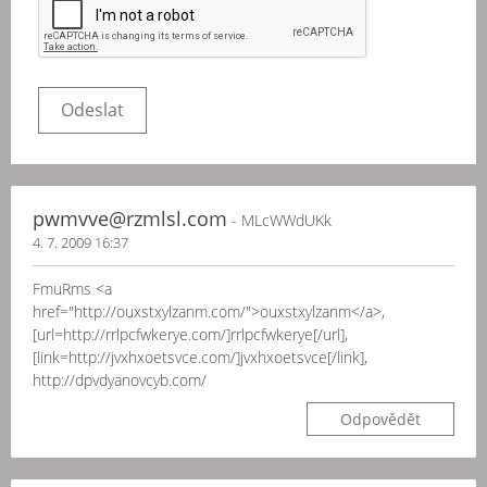
pwmvve@rzmlsl.com
- MLcWWdUKk
4. 7. 2009 16:37
FmuRms <a
href="http://ouxstxylzanm.com/">ouxstxylzanm</a>,
[url=http://rrlpcfwkerye.com/]rrlpcfwkerye[/url],
[link=http://jvxhxoetsvce.com/]jvxhxoetsvce[/link],
http://dpvdyanovcyb.com/
Odpovědět