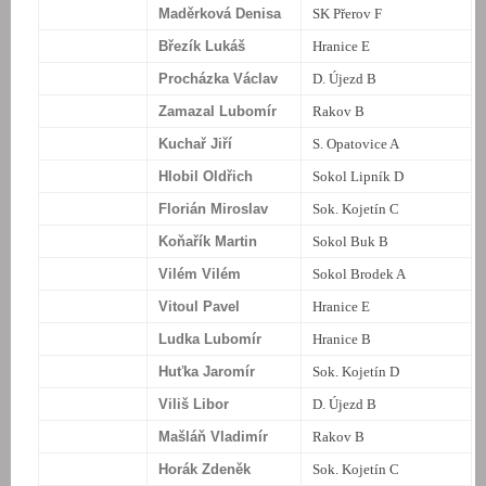
Maděrková Denisa
SK Přerov F
Březík Lukáš
Hranice E
Procházka Václav
D. Újezd B
Zamazal Lubomír
Rakov B
Kuchař Jiří
S. Opatovice A
Hlobil Oldřich
Sokol Lipník D
Florián Miroslav
Sok. Kojetín C
Koňařík Martin
Sokol Buk B
Vilém Vilém
Sokol Brodek A
Vitoul Pavel
Hranice E
Ludka Lubomír
Hranice B
Huťka Jaromír
Sok. Kojetín D
Viliš Libor
D. Újezd B
Mašláň Vladimír
Rakov B
Horák Zdeněk
Sok. Kojetín C