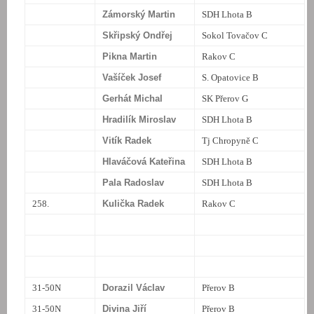
Zámorský Martin
SDH Lhota B
Skřipský Ondřej
Sokol Tovačov C
Pikna Martin
Rakov C
Vašíček Josef
S. Opatovice B
Gerhát Michal
SK Přerov G
Hradilík Miroslav
SDH Lhota B
Vitík Radek
Tj Chropyně C
Hlaváčová Kateřina
SDH Lhota B
Pala Radoslav
SDH Lhota B
258.
Kulička Radek
Rakov C
31-50N
Dorazil Václav
Přerov B
31-50N
Divina Jiří
Přerov B