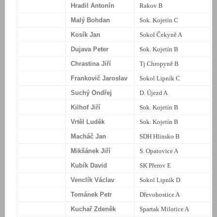
Hradil Antonín
Rakov B
Malý Bohdan
Sok. Kojetín C
Kosík Jan
Sokol Čekyně A
Dujava Peter
Sok. Kojetín B
Chrastina Jiří
Tj Chropyně B
Frankovič Jaroslav
Sokol Lipník C
Suchý Ondřej
D. Újezd A
Kilhof Jiří
Sok. Kojetín B
Vrtěl Luděk
Sok. Kojetín B
Macháč Jan
SDH Hlinsko B
Mikšánek Jiří
S. Opatovice A
Kubík David
SK Přerov E
Venclík Václav
Sokol Lipník D
Tománek Petr
Dřevohostice A
Kuchař Zdeněk
Spartak Milotice A