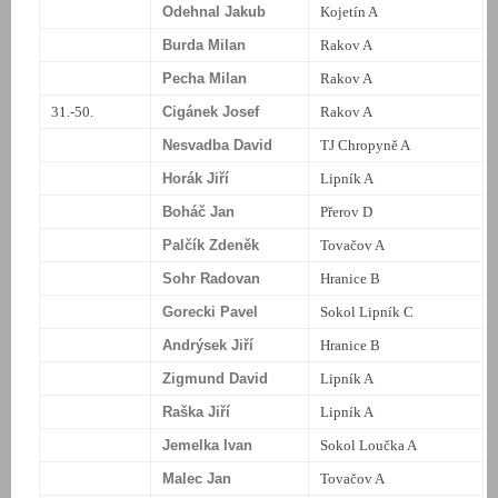
Odehnal Jakub
Kojetín A
Burda Milan
Rakov A
Pecha Milan
Rakov A
31.-50.
Cigánek Josef
Rakov A
Nesvadba David
TJ Chropyně A
Horák Jiří
Lipník A
Boháč Jan
Přerov D
Palčík Zdeněk
Tovačov A
Sohr Radovan
Hranice B
Gorecki Pavel
Sokol Lipník C
Andrýsek Jiří
Hranice B
Zigmund David
Lipník A
Raška Jiří
Lipník A
Jemelka Ivan
Sokol Loučka A
Malec Jan
Tovačov A