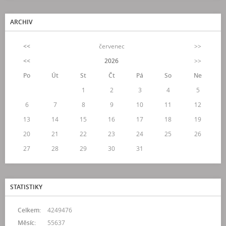
ARCHIV
<<
červenec
>>
<<
2026
>>
Po
Út
St
Čt
Pá
So
Ne
1
2
3
4
5
6
7
8
9
10
11
12
13
14
15
16
17
18
19
20
21
22
23
24
25
26
27
28
29
30
31
STATISTIKY
Celkem:
4249476
Měsíc:
55637