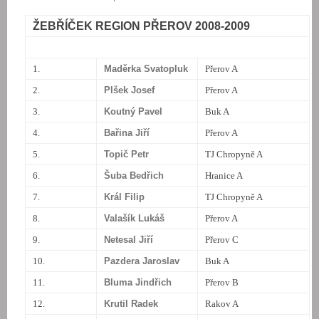
ŽEBŘÍČEK REGION PŘEROV 2008-2009
1.
Maděrka Svatopluk
Přerov A
2.
Plšek Josef
Přerov A
3.
Koutný Pavel
Buk A
4.
Bařina Jiří
Přerov A
5.
Topič Petr
TJ Chropyně A
6.
Šuba Bedřich
Hranice A
7.
Král Filip
TJ Chropyně A
8.
Valašík Lukáš
Přerov A
9.
Netesal Jiří
Přerov C
10.
Pazdera Jaroslav
Buk A
11.
Bluma Jindřich
Přerov B
12.
Krutil Radek
Rakov A