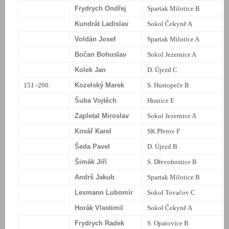
Frydrych Ondřej
Spartak Milotice B
Kundrát Ladislav
Sokol Čekyně A
Voldán Josef
Spartak Milotice A
Bočan Bohuslav
Sokol Jezernice A
Kolek Jan
D. Újezd C
151.-200.
Kozelský Marek
S. Hustopeče B
Šuba Vojtěch
Hranice E
Zapletal Miroslav
Sokol Jezernice A
Kovář Karel
SK Přerov F
Šeda Pavel
D. Újezd B
Šimák Jiří
S. Dřevohostice B
Andrš Jakub
Spartak Milotice B
Lexmann Lubomír
Sokol Tovačov C
Horák Vlastimil
Sokol Čekyně A
Frydrych Radek
S. Opatovice B