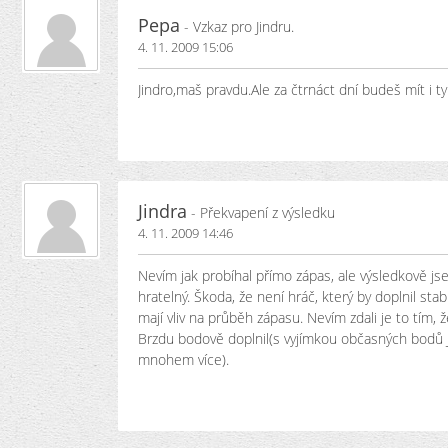
Pepa
- Vzkaz pro Jindru.
4. 11. 2009 15:06
Jindro,maš pravdu.Ale za čtrnáct dní budeš mít i ty
Jindra
- Překvapení z výsledku
4. 11. 2009 14:46
Nevím jak probíhal přímo zápas, ale výsledkově j
hratelný. Škoda, že není hráč, který by doplnil st
mají vliv na průběh zápasu. Nevím zdali je to tím,
Brzdu bodově doplnil(s vyjímkou občasných bodů J
mnohem více).