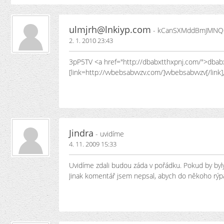
ulmjrh@lnkiyp.com
- kCanSXMddBmJMNQ
2. 1. 2010 23:43
3pP5TV <a href="http://dbabxtthxpnj.com/">dbabxtt
[link=http://vvbebsabvvzv.com/]vvbebsabvvzv[/link]
Jindra
- uvidíme
4. 11. 2009 15:33
Uvidíme zdali budou záda v pořádku. Pokud by byly,
Jinak komentář jsem nepsal, abych do někoho rýpal,