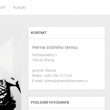
oři
Kontakt
KONTAKT
Herna stolního tenisu
Petřivalského 1
750 02 Přerov
Jaromír Zlámal
Mobil: +420 734 717 516
E-mail: zlamaljaromir@seznam.cz
POSLEDNÍ FOTOGRAFIE