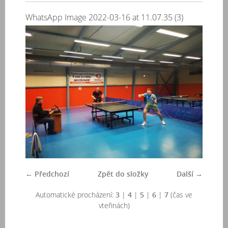
WhatsApp Image 2022-03-16 at 11.07.35 (3)
← Předchozí
Zpět do složky
Další →
Automatické procházení:
3
|
4
|
5
|
6
|
7
(čas ve
vteřinách)