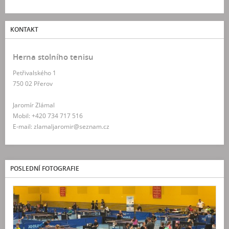
KONTAKT
Herna stolního tenisu
Petřivalského 1
750 02 Přerov
Jaromír Zlámal
Mobil: +420 734 717 516
E-mail: zlamaljaromir@seznam.cz
POSLEDNÍ FOTOGRAFIE