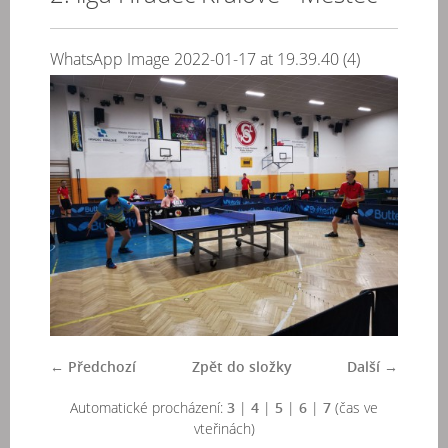
WhatsApp Image 2022-01-17 at 19.39.40 (4)
← Předchozí
Zpět do složky
Další →
Automatické procházení:
3
|
4
|
5
|
6
|
7
(čas ve
vteřinách)