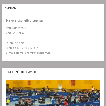
KONTAKT
Herna stolního tenisu
Petřivalského 1
750 02 Přerov
Jaromír Zlámal
Mobil: +420 734 717 516
E-mail: zlamaljaromir@seznam.cz
POSLEDNÍ FOTOGRAFIE