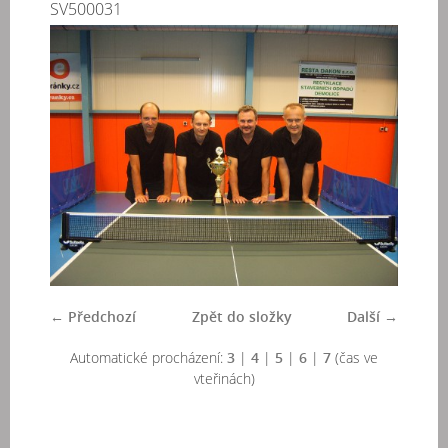
SV500031
← Předchozí
Zpět do složky
Další →
Automatické procházení:
3
|
4
|
5
|
6
|
7
(čas ve
vteřinách)