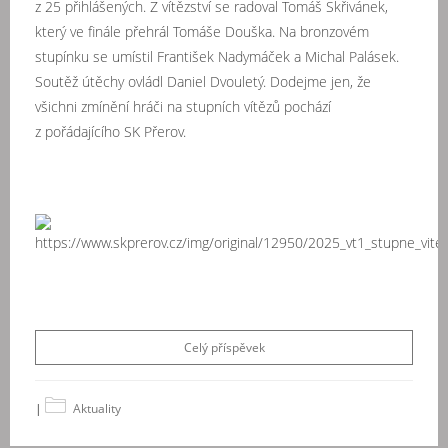
z 25 přihlášených. Z vítězství se radoval Tomáš Skřivánek,
který ve finále přehrál Tomáše Douška. Na bronzovém
stupínku se umístil František Nadymáček a Michal Palásek.
Soutěž útěchy ovládl Daniel Dvouletý. Dodejme jen, že
všichni zmínění hráči na stupních vítězů pochází
z pořádajícího SK Přerov.
Celý příspěvek
|
Aktuality