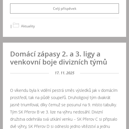
Celý příspěvek
|
Aktuality
Domácí zápasy 2. a 3. ligy a
venkovní boje divizních týmů
17. 11. 2025
O víkendu byla k vidění pestrá směs výsledků jak v domácím
prostředí, tak na půdě soupeřů. Druholigový tým dvakrát
jasně triumfoval, díky čemuž se posunul na 9. místo tabulky.
Tým SK Přerov B ve 3. lize na výhru nedosáhl. Divizní
družstva odehrála svá utkání venku – SK Přerov C si připsalo
dvě výhry, SK Přerov D si odneslo jedno vítězství a jednu