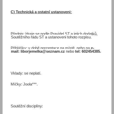
C) Technická a ostatní ustanoveni:
Předpis: Hraje se podle Pravidel ST a jejich dodatků,
Soutěžního řádu ST a ustanoveni tohoto rozpisu.
Přihlášky: v době prezentace na místě, nebo na
e-
mail:
liborjemelka@seznam.cz
nebo
tel:
602454385.
Vklady: se neplatí.
Míčky: Joola***.
Soutěžní disciplíny: