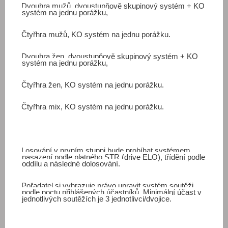
Dvouhra mužů, dvoustupňově skupinový systém + KO
systém na jednu porážku,
Čtyřhra mužů, KO systém na jednu porážku.
Dvouhra žen, dvoustupňově skupinový systém + KO
systém na jednu porážku,
Čtyřhra žen, KO systém na jednu porážku.
Čtyřhra mix, KO systém na jednu porážku.
Losování v prvním stupni bude probíhat systémem
nasazení podle platného STR (drive ELO), třídění podle
oddílu a následné dolosování.
Pořadatel si vyhrazuje právo upravit systém soutěži
podle poctu přihlášených účastníků. Minimální účast v
jednotlivých soutěžích je 3 jednotlivci/dvojice.