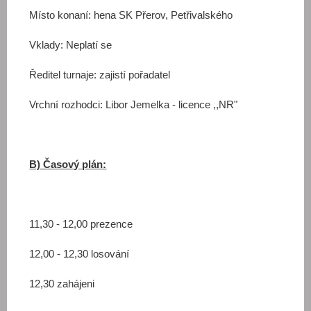
Místo konaní:
hena SK Přerov, Petřivalského
Vklady:
Neplatí se
Ředitel turnaje:
zajistí pořadatel
Vrchní rozhodci:
Libor Jemelka - licence ,,NR"
B) Časový plán:
11,30 - 12,00 prezence
12,00 - 12,30 losování
12,30 zahájeni