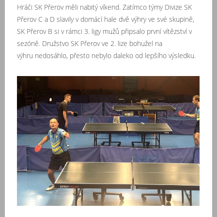
Hráči SK Přerov měli nabitý víkend. Zatímco týmy Divize SK
Přerov C a D slavily v domácí hale dvě výhry ve své skupině,
SK Přerov B si v rámci 3. ligy mužů připsalo první vítězství v
sezóně. Družstvo SK Přerov ve 2. lize bohužel na
výhru nedosáhlo, přesto nebylo daleko od lepšího výsledku.