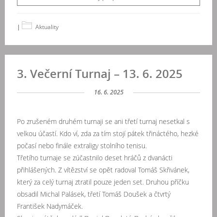
|
Aktuality
3. Večerní Turnaj – 13. 6. 2025
16. 6. 2025
Po zrušeném druhém turnaji se ani třetí turnaj nesetkal s
velkou účastí. Kdo ví, zda za tím stojí pátek třináctého, hezké
počasí nebo finále extraligy stolního tenisu.
Třetího turnaje se zúčastnilo deset hráčů z dvanácti
přihlášených. Z vítězství se opět radoval Tomáš Skřivánek,
který za celý turnaj ztratil pouze jeden set. Druhou příčku
obsadil Michal Palásek, třetí Tomáš Doušek a čtvrtý
František Nadymáček.