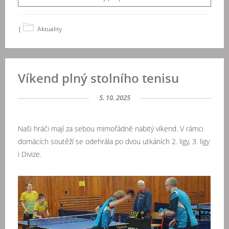
|
Aktuality
Víkend plný stolního tenisu
5. 10. 2025
Naši hráči mají za sebou mimořádně nabitý víkend. V rámci
domácích soutěží se odehrála po dvou utkáních 2. ligy, 3. ligy
i Divize.