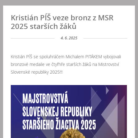
Kristián PÍŠ veze bronz z MSR
2025 starších žáků
4. 6. 2025
Kristián PÍŠ se spoluhráčem Michalem PITÁKEM vybojovali
bronzové medaile ve čtyřhře starších žáků na Mistrovství
Slovenské republiky 2025!!!