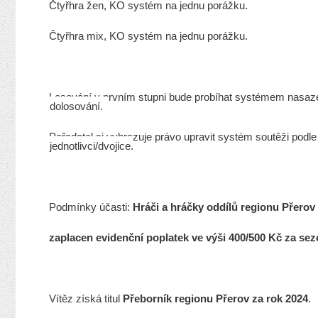
Čtyřhra žen, KO systém na jednu porážku.
Čtyřhra mix, KO systém na jednu porážku.
Losování v prvním stupni bude probíhat systémem nasazen
dolosování.
Pořadatel si vyhrazuje právo upravit systém soutěži podle
jednotlivci/dvojice.
Podmínky účasti:
Hráči a hráčky oddílů regionu Přerov č
zaplacen evidenční poplatek ve výši 400/500 Kč za sez
Vítěz získá titul
Přeborník regionu Přerov za rok 2024
.