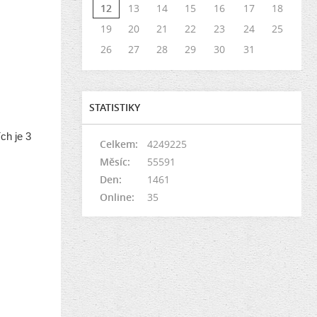
12
13
14
15
16
17
18
19
20
21
22
23
24
25
26
27
28
29
30
31
STATISTIKY
ch je 3
Celkem:
4249225
Měsíc:
55591
Den:
1461
Online:
35