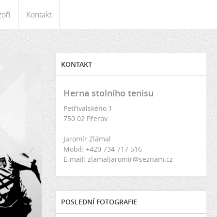
oři
Kontakt
KONTAKT
Herna stolního tenisu
Petřivalského 1
750 02 Přerov
Jaromír Zlámal
Mobil: +420 734 717 516
E-mail: zlamaljaromir@seznam.cz
POSLEDNÍ FOTOGRAFIE