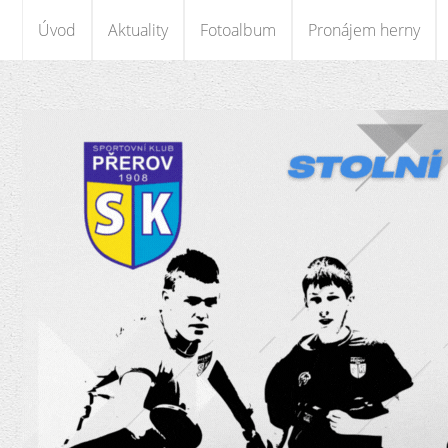
Úvod
Aktuality
Fotoalbum
Pronájem herny