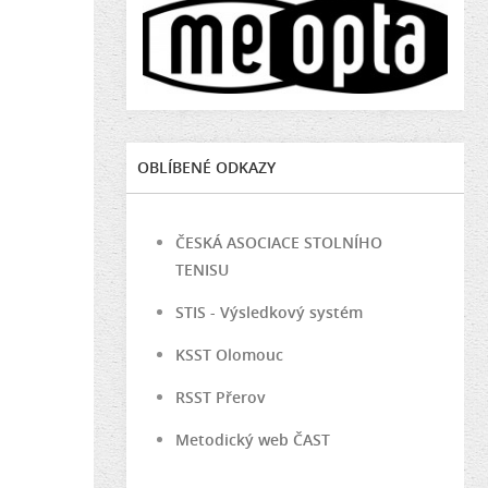
OBLÍBENÉ ODKAZY
ČESKÁ ASOCIACE STOLNÍHO
TENISU
STIS - Výsledkový systém
KSST Olomouc
RSST Přerov
Metodický web ČAST