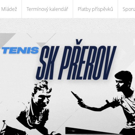
Mládež
Termínový kalendář
Platby příspěvků
Sponz