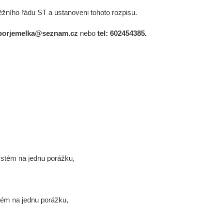
těžního řádu ST a ustanoveni tohoto rozpisu.
iborjemelka@seznam.cz
nebo
tel:
602454385.
stém na jednu porážku,
ém na jednu porážku,