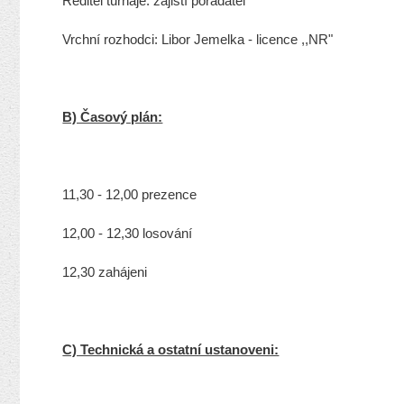
Ředitel turnaje:
zajistí pořadatel
Vrchní rozhodci:
Libor Jemelka - licence ,,NR"
B) Časový plán:
11,30 - 12,00 prezence
12,00 - 12,30 losování
12,30 zahájeni
C) Technická a ostatní ustanoveni: