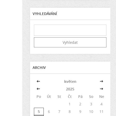
VYHLEDÁVÁNÍ
ARCHIV
<<
květen
>>
<<
2025
>>
Po
Út
St
Čt
Pá
So
Ne
1
2
3
4
5
6
7
8
9
10
11