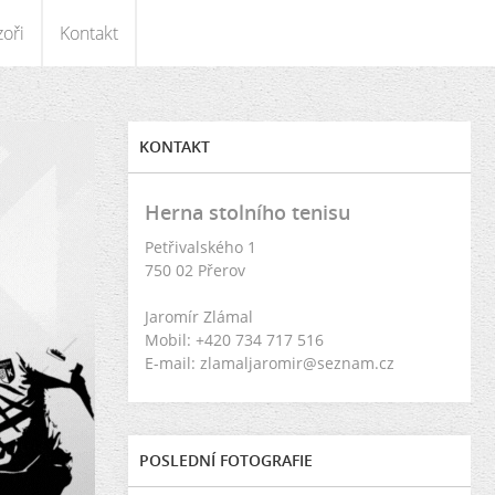
oři
Kontakt
KONTAKT
Herna stolního tenisu
Petřivalského 1
750 02 Přerov
Jaromír Zlámal
Mobil: +420 734 717 516
E-mail: zlamaljaromir@seznam.cz
POSLEDNÍ FOTOGRAFIE