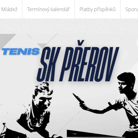
Mládež
Termínový kalendář
Platby příspěvků
Sponz