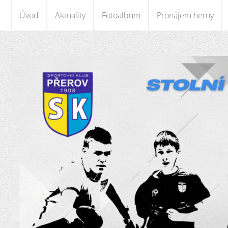
Úvod
Aktuality
Fotoalbum
Pronájem herny