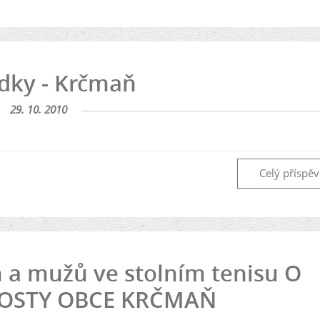
dky - Krčmaň
29. 10. 2010
Celý příspě
n a mužů ve stolním tenisu O
OSTY OBCE KRČMAŇ