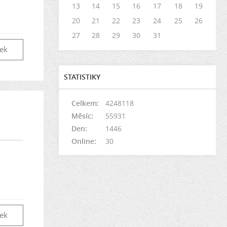
13
14
15
16
17
18
19
20
21
22
23
24
25
26
27
28
29
30
31
vek
STATISTIKY
Celkem:
4248118
Měsíc:
55931
Den:
1446
Online:
30
vek