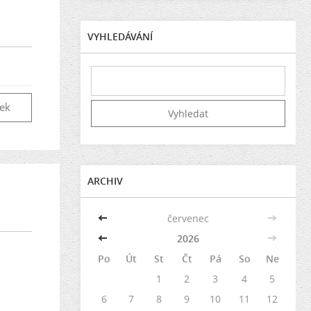
VYHLEDÁVÁNÍ
vek
ARCHIV
<<
červenec
>>
<<
2026
>>
Po
Út
St
Čt
Pá
So
Ne
1
2
3
4
5
6
7
8
9
10
11
12