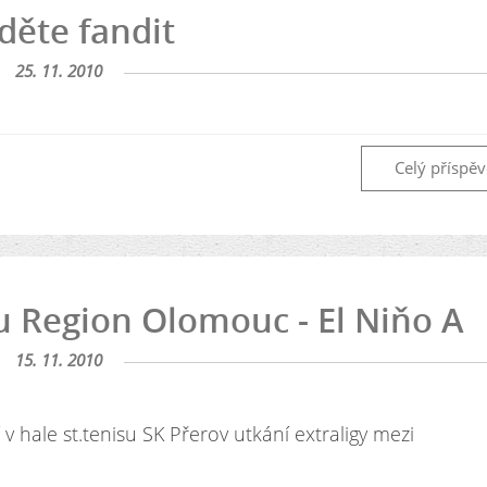
jděte fandit
25. 11. 2010
Celý příspě
u Region Olomouc - El Niňo A
15. 11. 2010
 v hale st.tenisu SK Přerov utkání extraligy mezi