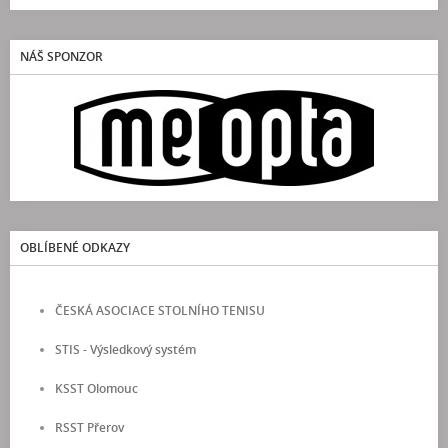
NÁŠ SPONZOR
OBLÍBENÉ ODKAZY
ČESKÁ ASOCIACE STOLNÍHO TENISU
STIS - Výsledkový systém
KSST Olomouc
RSST Přerov