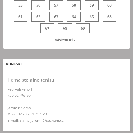
55
56
57
58
59
60
61
62
63
64
65
66
67
68
69
následující »
KONTAKT
Herna stolního tenisu
Petřivalského 1
750 02 Přerov
Jaromír Zlámal
Mobil: +420 734 717 516
E-mail: zlamaljaromir@seznam.cz