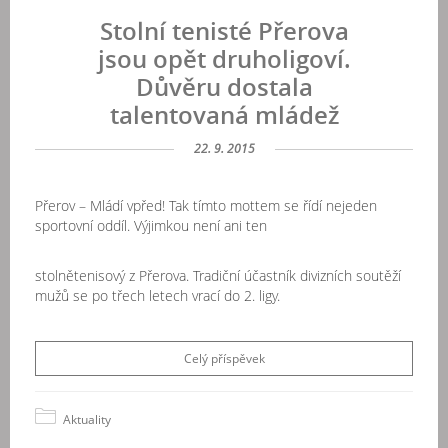
Stolní tenisté Přerova
jsou opět druholigoví.
Důvěru dostala
talentovaná mládež
22. 9. 2015
Přerov – Mládí vpřed! Tak tímto mottem se řídí nejeden
sportovní oddíl. Výjimkou není ani ten
stolnětenisový z Přerova. Tradiční účastník divizních soutěží
mužů se po třech letech vrací do 2. ligy.
Celý příspěvek
Aktuality