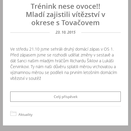
Trénink nese ovoce!!
Mladí zajistili vítězství v
okrese s Tovačovem
23. 10. 2015
Ve středu 21.10 jsme sehráli druhý domácí zápas v OS 1.
Před zápasem jsme se rozhodli udělat změny v sestavě a
dát šanci našim mladým hráčům Richardu Šiklovi a Lukáši
Červinkovi. Ty nám naši důvěru splatili měrou vrchovatou a
významnou měrou se podíleli na prvním letošním domácím
vítězství v soutěž
Celý příspěvek
Aktuality