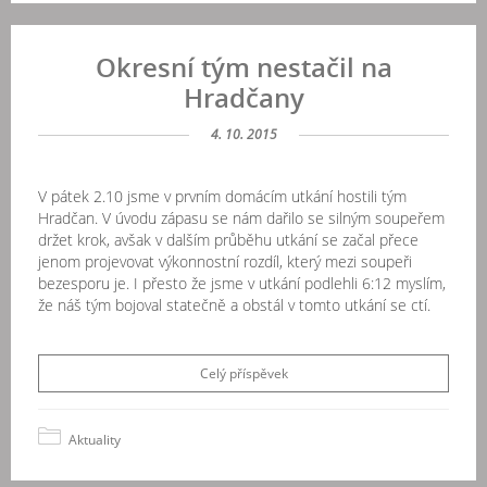
Okresní tým nestačil na
Hradčany
4. 10. 2015
V pátek 2.10 jsme v prvním domácím utkání hostili tým
Hradčan. V úvodu zápasu se nám dařilo se silným soupeřem
držet krok, avšak v dalším průběhu utkání se začal přece
jenom projevovat výkonnostní rozdíl, který mezi soupeři
bezesporu je. I přesto že jsme v utkání podlehli 6:12 myslím,
že náš tým bojoval statečně a obstál v tomto utkání se ctí.
Celý příspěvek
Aktuality