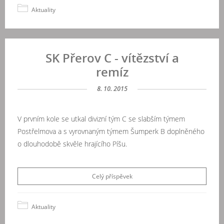
Aktuality
SK Přerov C - vítězství a
remíz
8. 10. 2015
V prvním kole se utkal divizní tým C se slabším týmem
Postřelmova a s vyrovnaným týmem Šumperk B doplněného
o dlouhodobě skvěle hrajícího Píšu.
Celý příspěvek
Aktuality