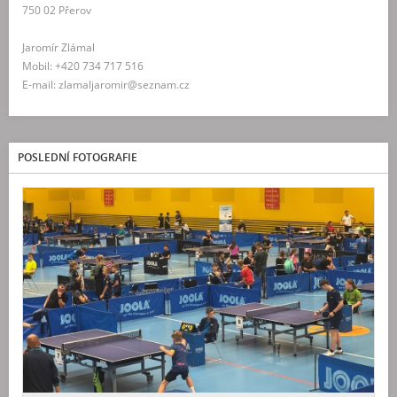
750 02 Přerov
Jaromír Zlámal
Mobil: +420 734 717 516
E-mail: zlamaljaromir@seznam.cz
POSLEDNÍ FOTOGRAFIE