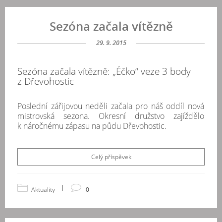
Sezóna začala vítězně
29. 9. 2015
Sezóna začala vítězně: „Éčko“ veze 3 body
z Dřevohostic
Poslední zářijovou neděli začala pro náš oddíl nová
mistrovská sezona. Okresní družstvo zajíždělo
k náročnému zápasu na půdu Dřevohostic.
Celý příspěvek
|
Aktuality
0