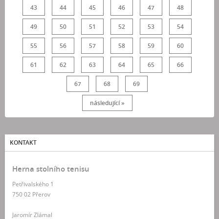
43
44
45
46
47
48
49
50
51
52
53
54
55
56
57
58
59
60
61
62
63
64
65
66
67
68
69
následující »
KONTAKT
Herna stolního tenisu
Petřivalského 1
750 02 Přerov
Jaromír Zlámal