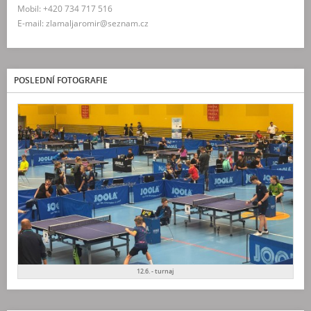
Mobil: +420 734 717 516
E-mail: zlamaljaromir@seznam.cz
POSLEDNÍ FOTOGRAFIE
12.6. - turnaj