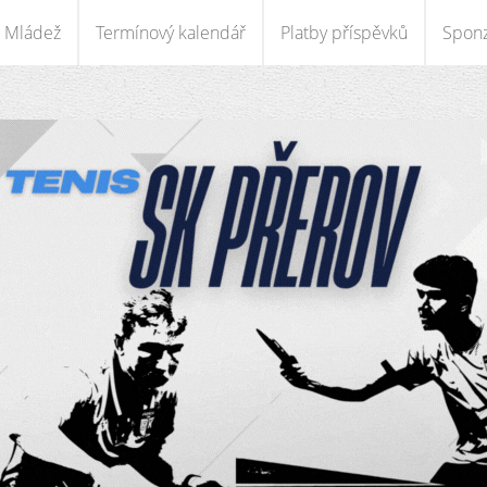
Mládež
Termínový kalendář
Platby příspěvků
Sponz