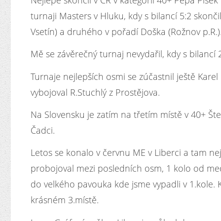
Nejlépe skončil v ČR v kategorii 40+ Pepa Plše
turnaji Masters v Hluku, kdy s bilancí 5:2 skonč
Vsetín) a druhého v pořadí Doška (Rožnov p.R.)
Mě se závěrečný turnaj nevydařil, kdy s bilancí 2:
Turnaje nejlepších osmi se zúčastnil ještě Karel 
vybojoval R.Stuchlý z Prostějova.
Na Slovensku je zatím na třetím místě v 40+ Št
Čadci.
Letos se konalo v červnu ME v Liberci a tam nejv
probojoval mezi posledních osm, 1 kolo od meda
do velkého pavouka kde jsme vypadli v 1.kole. K
krásném 3.místě.