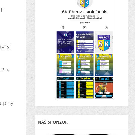
ST
ví si
2. v
kupiny
a
NÁŠ SPONZOR