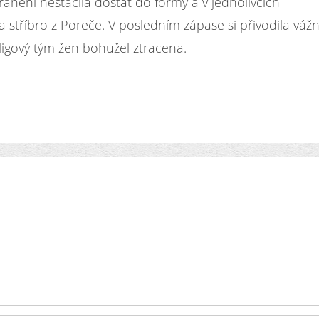
ranění nestačila dostat do formy a v jednolivcích
 stříbro z Poreče. V posledním zápase si přivodila váž
.ligový tým žen bohužel ztracena.