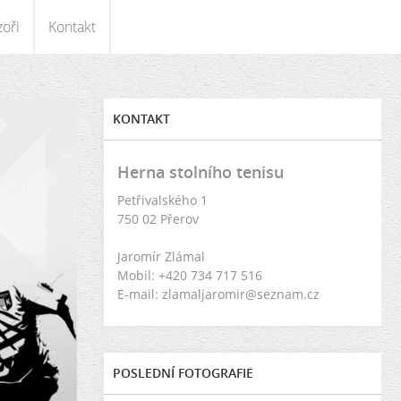
oři
Kontakt
KONTAKT
Herna stolního tenisu
Petřivalského 1
750 02 Přerov
Jaromír Zlámal
Mobil: +420 734 717 516
E-mail: zlamaljaromir@seznam.cz
POSLEDNÍ FOTOGRAFIE