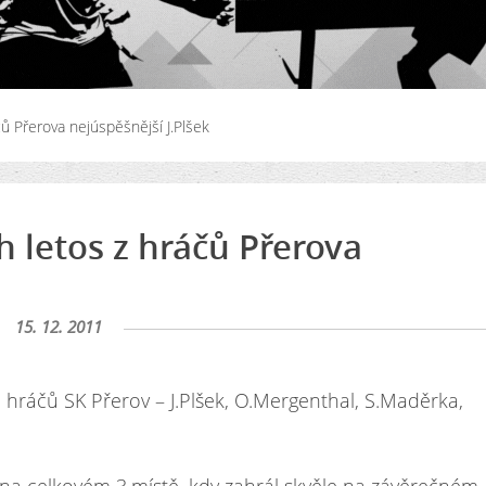
ů Přerova nejúspěšnější J.Plšek
 letos z hráčů Přerova
15. 12. 2011
 hráčů SK Přerov – J.Plšek, O.Mergenthal, S.Maděrka,