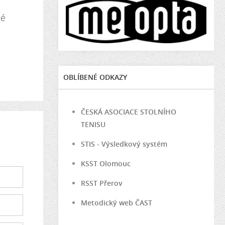
né
OBLÍBENÉ ODKAZY
ČESKÁ ASOCIACE STOLNÍHO
TENISU
STIS - Výsledkový systém
KSST Olomouc
RSST Přerov
Metodický web ČAST