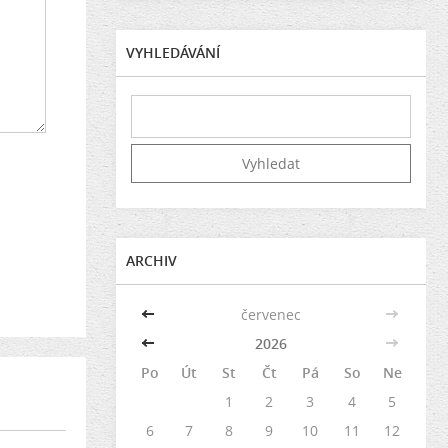
VYHLEDÁVÁNÍ
ARCHIV
<<
červenec
>>
<<
2026
>>
Po
Út
St
Čt
Pá
So
Ne
1
2
3
4
5
6
7
8
9
10
11
12