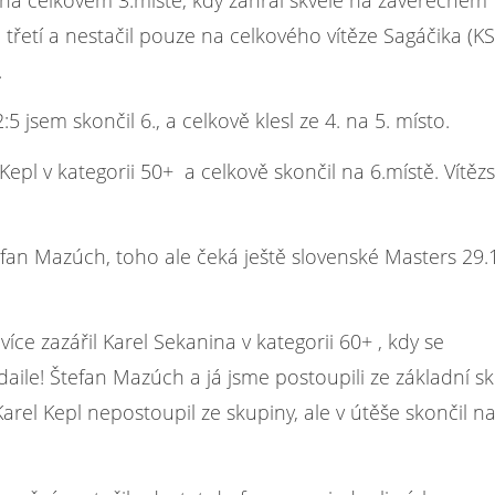
k na celkovém 3.místě, kdy zahrál skvěle na závěrečném
il třetí a nestačil pouze na celkového vítěze Sagáčika (K
.
5 jsem skončil 6., a celkově klesl ze 4. na 5. místo.
Kepl v kategorii 50+ a celkově skončil na 6.místě. Vítězst
efan Mazúch, toho ale čeká ještě slovenské Masters 29.1
íce zazářil Karel Sekanina v kategorii 60+ , kdy se
ile! Štefan Mazúch a já jsme postoupili ze základní s
arel Kepl nepostoupil ze skupiny, ale v útěše skončil n