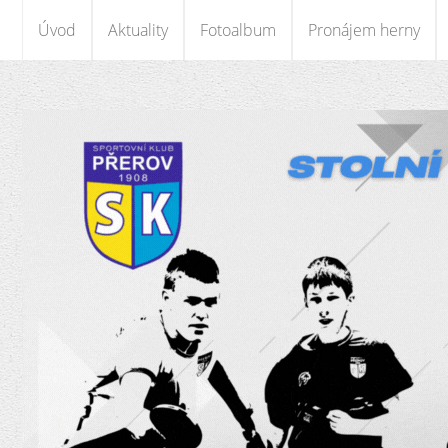
Úvod
Aktuality
Fotoalbum
Pronájem herny