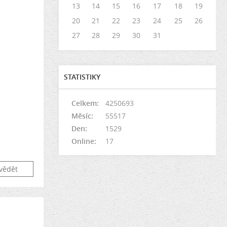
13
14
15
16
17
18
19
20
21
22
23
24
25
26
27
28
29
30
31
STATISTIKY
Celkem:
4250693
Měsíc:
55517
Den:
1529
Online:
17
vědět