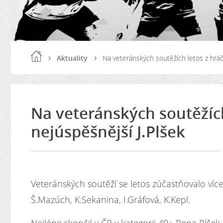
Aktuality
Na veteránských soutěžích letos z hráč
Na veteránských soutěžích
nejúspěšnější J.Plšek
Veteránských soutěží se letos zúčastňovalo více
Š.Mazúch, K.Sekanina, I.Gráfová, K.Kepl.