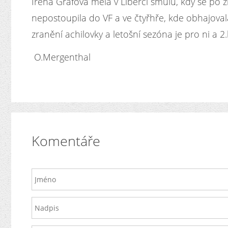
Irena Gráfová měla v Liberci smůlu, kdy se po z
nepostoupila do VF a ve čtyřhře, kde obhajovala
zranění achilovky a letošní sezóna je pro ni a 2
O.Mergenthal
Komentáře