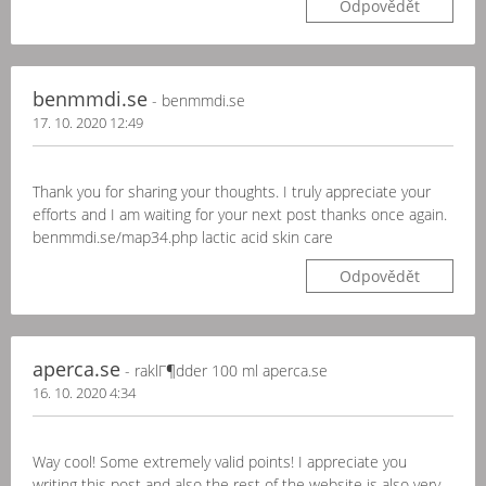
Odpovědět
benmmdi.se
- benmmdi.se
17. 10. 2020 12:49
Thank you for sharing your thoughts. I truly appreciate your
efforts and I am waiting for your next post thanks once again.
benmmdi.se/map34.php lactic acid skin care
Odpovědět
aperca.se
- raklГ¶dder 100 ml aperca.se
16. 10. 2020 4:34
Way cool! Some extremely valid points! I appreciate you
writing this post and also the rest of the website is also very