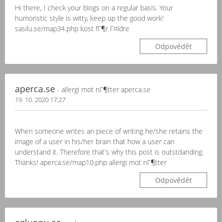
Hi there, I check your blogs on a regular basis. Your
humoristic style is witty, keep up the good work!
sasilu.se/map34.php kost fГ¶r Г¤ldre
Odpovědět
aperca.se
- allergi mot nГ¶tter aperca.se
19. 10. 2020 17:27
When someone writes an piece of writing he/she retains the
image of a user in his/her brain that how a user can
understand it. Therefore that's why this post is outstdanding.
Thanks! aperca.se/map10.php allergi mot nГ¶tter
Odpovědět