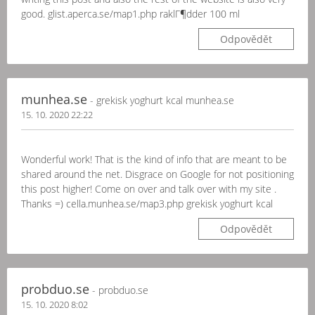
good. glist.aperca.se/map1.php raklГ¶dder 100 ml
Odpovědět
munhea.se
- grekisk yoghurt kcal munhea.se
15. 10. 2020 22:22
Wonderful work! That is the kind of info that are meant to be
shared around the net. Disgrace on Google for not positioning
this post higher! Come on over and talk over with my site .
Thanks =) cella.munhea.se/map3.php grekisk yoghurt kcal
Odpovědět
probduo.se
- probduo.se
15. 10. 2020 8:02