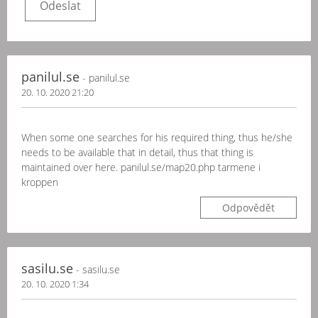
panilul.se
- panilul.se
20. 10. 2020 21:20
When some one searches for his required thing, thus he/she
needs to be available that in detail, thus that thing is
maintained over here. panilul.se/map20.php tarmene i
kroppen
Odpovědět
sasilu.se
- sasilu.se
20. 10. 2020 1:34