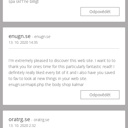
spa skГҐne billigt
Odpovědět
enugn.se
- enugn.se
13. 10. 2020 14:35
I'm extremely pleased to discover this web site. I want to to
thank you for ones time for this particularly fantastic read!! I
definitely really liked every bit of it and i also have you saved
to fav to look at new things in your web site.
enugn.se/map6.php the body shop kalmar
Odpovědět
oratrg.se
- oratrg.se
13. 10. 2020 2:32