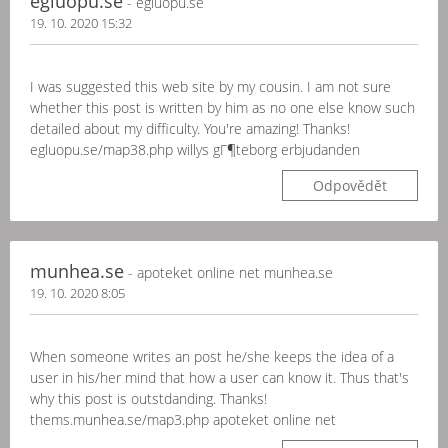
egluopu.se
- egluopu.se
19. 10. 2020 15:32
I was suggested this web site by my cousin. I am not sure
whether this post is written by him as no one else know such
detailed about my difficulty. You're amazing! Thanks!
egluopu.se/map38.php willys gГ¶teborg erbjudanden
Odpovědět
munhea.se
- apoteket online net munhea.se
19. 10. 2020 8:05
When someone writes an post he/she keeps the idea of a
user in his/her mind that how a user can know it. Thus that's
why this post is outstdanding. Thanks!
thems.munhea.se/map3.php apoteket online net