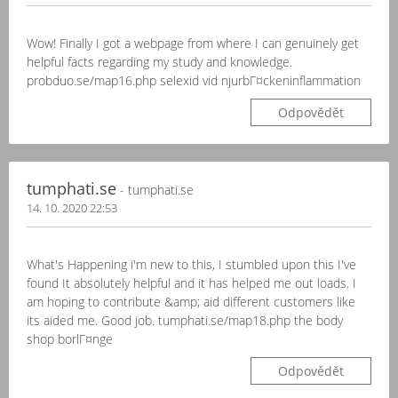
Wow! Finally I got a webpage from where I can genuinely get
helpful facts regarding my study and knowledge.
probduo.se/map16.php selexid vid njurbГ¤ckeninflammation
Odpovědět
tumphati.se
- tumphati.se
14. 10. 2020 22:53
What's Happening i'm new to this, I stumbled upon this I've
found It absolutely helpful and it has helped me out loads. I
am hoping to contribute &amp; aid different customers like
its aided me. Good job. tumphati.se/map18.php the body
shop borlГ¤nge
Odpovědět