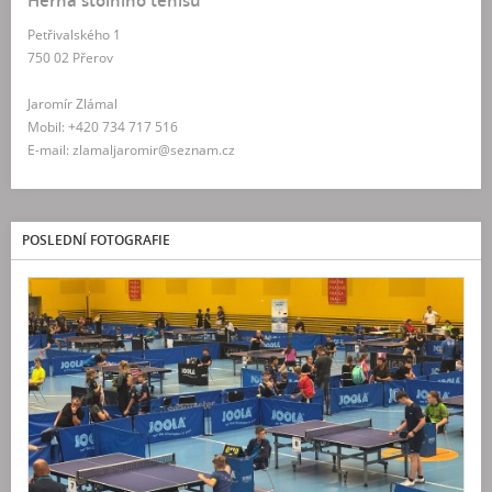
Herna stolního tenisu
Petřivalského 1
750 02 Přerov
Jaromír Zlámal
Mobil: +420 734 717 516
E-mail: zlamaljaromir@seznam.cz
POSLEDNÍ FOTOGRAFIE