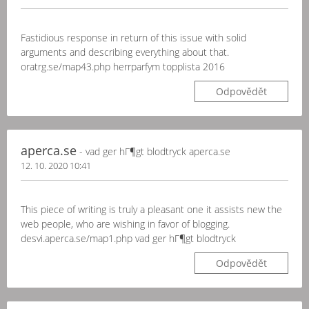
Fastidious response in return of this issue with solid
arguments and describing everything about that.
oratrg.se/map43.php herrparfym topplista 2016
Odpovědět
aperca.se
- vad ger hГ¶gt blodtryck aperca.se
12. 10. 2020 10:41
This piece of writing is truly a pleasant one it assists new the
web people, who are wishing in favor of blogging.
desvi.aperca.se/map1.php vad ger hГ¶gt blodtryck
Odpovědět