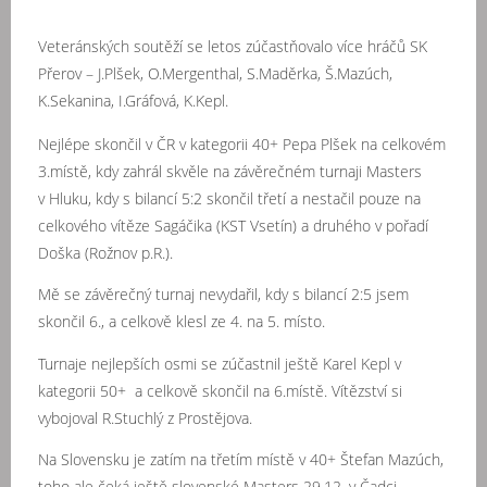
Veteránských soutěží se letos zúčastňovalo více hráčů SK
Přerov – J.Plšek, O.Mergenthal, S.Maděrka, Š.Mazúch,
K.Sekanina, I.Gráfová, K.Kepl.
Nejlépe skončil v ČR v kategorii 40+ Pepa Plšek na celkovém
3.místě, kdy zahrál skvěle na závěrečném turnaji Masters
v Hluku, kdy s bilancí 5:2 skončil třetí a nestačil pouze na
celkového vítěze Sagáčika (KST Vsetín) a druhého v pořadí
Doška (Rožnov p.R.).
Mě se závěrečný turnaj nevydařil, kdy s bilancí 2:5 jsem
skončil 6., a celkově klesl ze 4. na 5. místo.
Turnaje nejlepších osmi se zúčastnil ještě Karel Kepl v
kategorii 50+ a celkově skončil na 6.místě. Vítězství si
vybojoval R.Stuchlý z Prostějova.
Na Slovensku je zatím na třetím místě v 40+ Štefan Mazúch,
toho ale čeká ještě slovenské Masters 29.12. v Čadci.