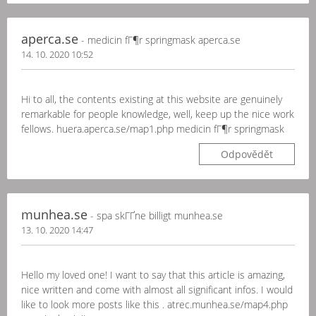
aperca.se
- medicin fГ¶r springmask aperca.se
14. 10. 2020 10:52
Hi to all, the contents existing at this website are genuinely
remarkable for people knowledge, well, keep up the nice work
fellows. huera.aperca.se/map1.php medicin fГ¶r springmask
Odpovědět
munhea.se
- spa skГҐne billigt munhea.se
13. 10. 2020 14:47
Hello my loved one! I want to say that this article is amazing,
nice written and come with almost all significant infos. I would
like to look more posts like this . atrec.munhea.se/map4.php