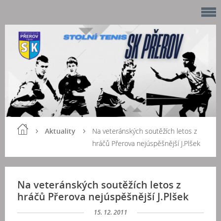
Aktuality
Na veteránských soutěžích letos z
hráčů Přerova nejúspěšnější J.Plšek
Na veteránských soutěžích letos z
hráčů Přerova nejúspěšnější J.Plšek
15. 12. 2011