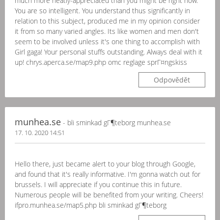
much more neatly-appreciated than you might be right now.
You are so intelligent. You understand thus significantly in
relation to this subject, produced me in my opinion consider
it from so many varied angles. Its like women and men don't
seem to be involved unless it's one thing to accomplish with
Girl gaga! Your personal stuffs outstanding. Always deal with it
up! chrys.aperca.se/map9.php omc reglage sprГ¤ngskiss
Odpovědět
munhea.se
- bli sminkad gГ¶teborg munhea.se
17. 10. 2020 14:51
Hello there, just became alert to your blog through Google,
and found that it's really informative. I'm gonna watch out for
brussels. I will appreciate if you continue this in future.
Numerous people will be benefited from your writing. Cheers!
ifpro.munhea.se/map5.php bli sminkad gГ¶teborg