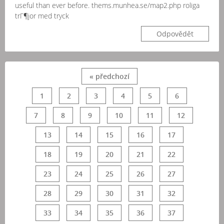
useful than ever before. thems.munhea.se/map2.php roliga
trГ¶jor med tryck
Odpovědět
« předchozí
1
2
3
4
5
6
7
8
9
10
11
12
13
14
15
16
17
18
19
20
21
22
23
24
25
26
27
28
29
30
31
32
33
34
35
36
37