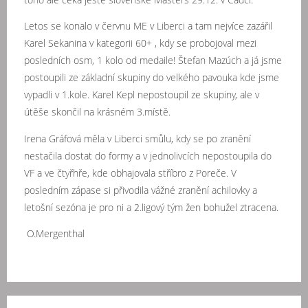
Letos se konalo v červnu ME v Liberci a tam nejvíce zazářil
Karel Sekanina v kategorii 60+ , kdy se probojoval mezi
posledních osm, 1 kolo od medaile! Štefan Mazúch a já jsme
postoupili ze základní skupiny do velkého pavouka kde jsme
vypadli v 1.kole. Karel Kepl nepostoupil ze skupiny, ale v
útěše skončil na krásném 3.místě.
Irena Gráfová měla v Liberci smůlu, kdy se po zranění
nestačila dostat do formy a v jednolivcích nepostoupila do
VF a ve čtyřhře, kde obhajovala stříbro z Poreče. V
posledním zápase si přivodila vážné zranění achilovky a
letošní sezóna je pro ni a 2.ligový tým žen bohužel ztracena.
O.Mergenthal