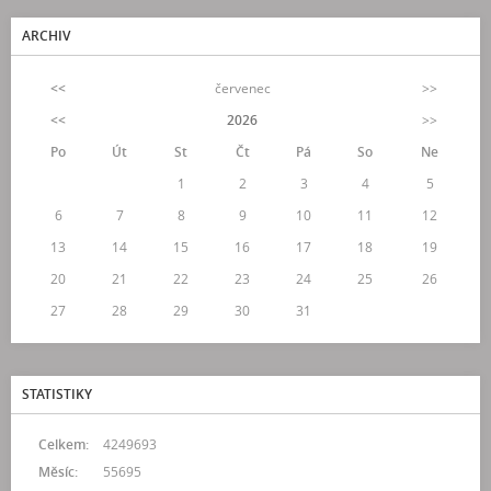
ARCHIV
<<
červenec
>>
<<
2026
>>
Po
Út
St
Čt
Pá
So
Ne
1
2
3
4
5
6
7
8
9
10
11
12
13
14
15
16
17
18
19
20
21
22
23
24
25
26
27
28
29
30
31
STATISTIKY
Celkem:
4249693
Měsíc:
55695