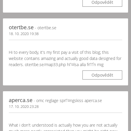
Odpovědět
otertbe.se
- otertbe.se
18. 10. 2020 19:38
Hi to every body, it's my first pay a visit of this blog; this
website contains amazing and actually good data designed for
readers. otertbe.se/map33.php hГ¤lsa alla frГҐn mig
Odpovědět
aperca.se
- omc reglage sprГ¤ngskiss aperca.se
17. 10. 2020 23:28
What i don't understood is actually how you are not actually