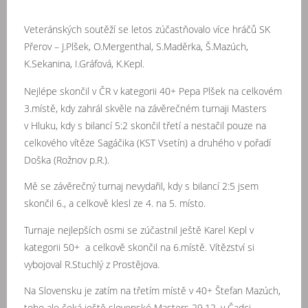
Veteránských soutěží se letos zúčastňovalo více hráčů SK
Přerov – J.Plšek, O.Mergenthal, S.Maděrka, Š.Mazúch,
K.Sekanina, I.Gráfová, K.Kepl.
Nejlépe skončil v ČR v kategorii 40+ Pepa Plšek na celkovém
3.místě, kdy zahrál skvěle na závěrečném turnaji Masters
v Hluku, kdy s bilancí 5:2 skončil třetí a nestačil pouze na
celkového vítěze Sagáčika (KST Vsetín) a druhého v pořadí
Doška (Rožnov p.R.).
Mě se závěrečný turnaj nevydařil, kdy s bilancí 2:5 jsem
skončil 6., a celkově klesl ze 4. na 5. místo.
Turnaje nejlepších osmi se zúčastnil ještě Karel Kepl v
kategorii 50+ a celkově skončil na 6.místě. Vítězství si
vybojoval R.Stuchlý z Prostějova.
Na Slovensku je zatím na třetím místě v 40+ Štefan Mazúch,
toho ale čeká ještě slovenské Masters 29.12. v Čadci.