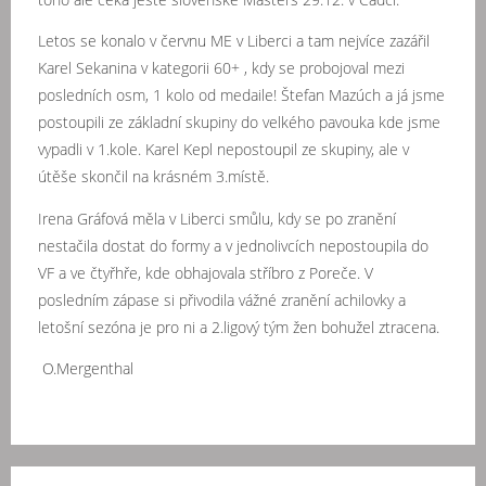
Letos se konalo v červnu ME v Liberci a tam nejvíce zazářil
Karel Sekanina v kategorii 60+ , kdy se probojoval mezi
posledních osm, 1 kolo od medaile! Štefan Mazúch a já jsme
postoupili ze základní skupiny do velkého pavouka kde jsme
vypadli v 1.kole. Karel Kepl nepostoupil ze skupiny, ale v
útěše skončil na krásném 3.místě.
Irena Gráfová měla v Liberci smůlu, kdy se po zranění
nestačila dostat do formy a v jednolivcích nepostoupila do
VF a ve čtyřhře, kde obhajovala stříbro z Poreče. V
posledním zápase si přivodila vážné zranění achilovky a
letošní sezóna je pro ni a 2.ligový tým žen bohužel ztracena.
O.Mergenthal