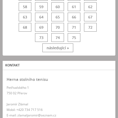
58
59
60
61
62
63
64
65
66
67
68
69
70
71
72
73
74
75
následující »
KONTAKT
Herna stolního tenisu
Petřivalského 1
750 02 Přerov
Jaromír Zlámal
Mobil: +420 734 717 516
E-mail: zlamaljaromir@seznam.cz