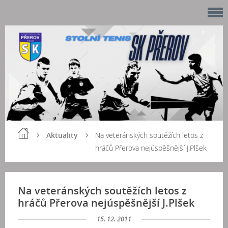
Aktuality
Na veteránských soutěžích letos z
hráčů Přerova nejúspěšnější J.Plšek
Na veteránských soutěžích letos z
hráčů Přerova nejúspěšnější J.Plšek
15. 12. 2011