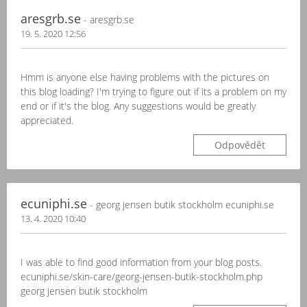
aresgrb.se
- aresgrb.se
19. 5. 2020 12:56
Hmm is anyone else having problems with the pictures on
this blog loading? I'm trying to figure out if its a problem on my
end or if it's the blog. Any suggestions would be greatly
appreciated.
Odpovědět
ecuniphi.se
- georg jensen butik stockholm ecuniphi.se
13. 4. 2020 10:40
I was able to find good information from your blog posts.
ecuniphi.se/skin-care/georg-jensen-butik-stockholm.php
georg jensen butik stockholm