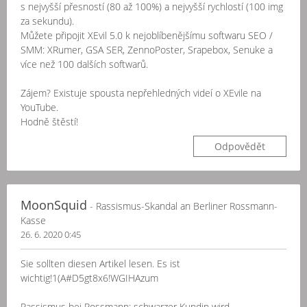
s nejvyšší přesností (80 až 100%) a nejvyšší rychlostí (100 img
za sekundu).
Můžete připojit XEvil 5.0 k nejoblíbenějšímu softwaru SEO /
SMM: XRumer, GSA SER, ZennoPoster, Srapebox, Senuke a
více než 100 dalších softwarů.
Zájem? Existuje spousta nepřehledných videí o XEvile na
YouTube.
Hodně štěstí!
Odpovědět
MoonSquid
- Rassismus-Skandal an Berliner Rossmann-
Kasse
26. 6. 2020 0:45
Sie sollten diesen Artikel lesen. Es ist
wichtig!1(A#D5gt8x6!WGIHAzum
Rassismus bei Rossmann: schwarzer Kundin wird