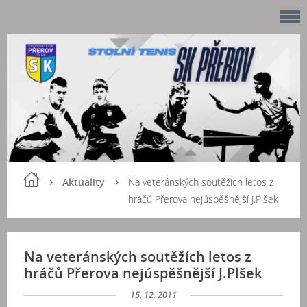
Aktuality
Na veteránských soutěžích letos z
hráčů Přerova nejúspěšnější J.Plšek
Na veteránských soutěžích letos z
hráčů Přerova nejúspěšnější J.Plšek
15. 12. 2011