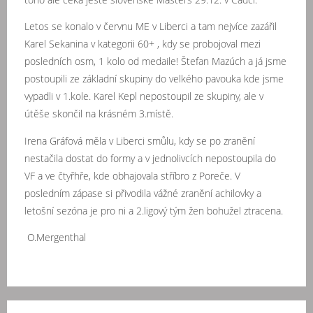
Letos se konalo v červnu ME v Liberci a tam nejvíce zazářil
Karel Sekanina v kategorii 60+ , kdy se probojoval mezi
posledních osm, 1 kolo od medaile! Štefan Mazúch a já jsme
postoupili ze základní skupiny do velkého pavouka kde jsme
vypadli v 1.kole. Karel Kepl nepostoupil ze skupiny, ale v
útěše skončil na krásném 3.místě.
Irena Gráfová měla v Liberci smůlu, kdy se po zranění
nestačila dostat do formy a v jednolivcích nepostoupila do
VF a ve čtyřhře, kde obhajovala stříbro z Poreče. V
posledním zápase si přivodila vážné zranění achilovky a
letošní sezóna je pro ni a 2.ligový tým žen bohužel ztracena.
O.Mergenthal