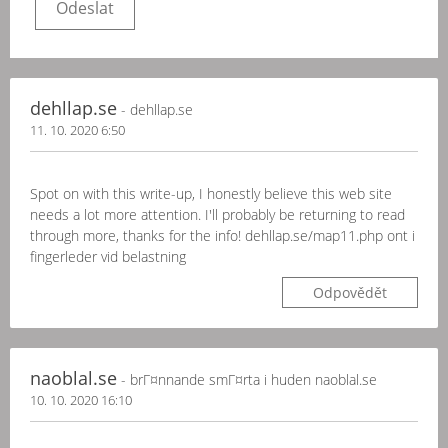
dehllap.se
- dehllap.se
11. 10. 2020 6:50
Spot on with this write-up, I honestly believe this web site
needs a lot more attention. I'll probably be returning to read
through more, thanks for the info! dehllap.se/map11.php ont i
fingerleder vid belastning
Odpovědět
naoblal.se
- brГ¤nnande smГ¤rta i huden naoblal.se
10. 10. 2020 16:10