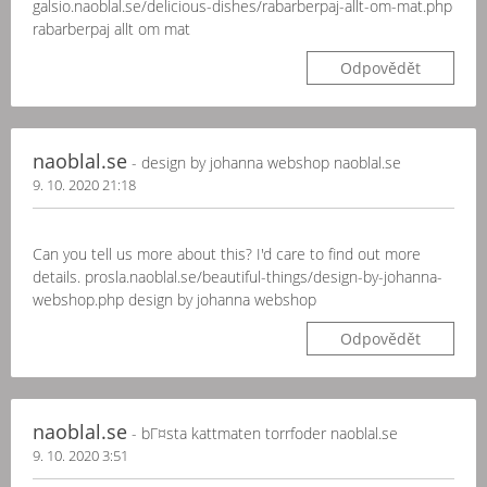
galsio.naoblal.se/delicious-dishes/rabarberpaj-allt-om-mat.php
rabarberpaj allt om mat
Odpovědět
naoblal.se
- design by johanna webshop naoblal.se
9. 10. 2020 21:18
Can you tell us more about this? I'd care to find out more
details. prosla.naoblal.se/beautiful-things/design-by-johanna-
webshop.php design by johanna webshop
Odpovědět
naoblal.se
- bГ¤sta kattmaten torrfoder naoblal.se
9. 10. 2020 3:51