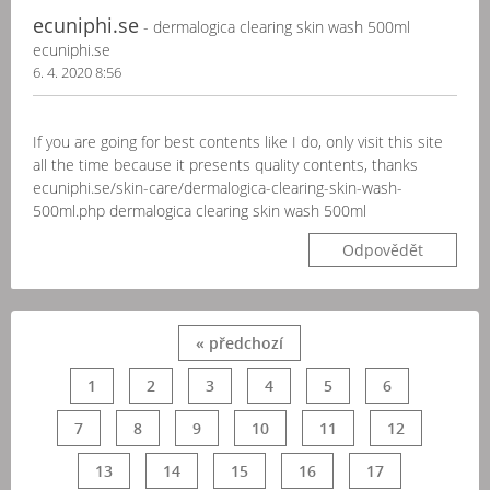
ecuniphi.se
- dermalogica clearing skin wash 500ml
ecuniphi.se
6. 4. 2020 8:56
If you are going for best contents like I do, only visit this site
all the time because it presents quality contents, thanks
ecuniphi.se/skin-care/dermalogica-clearing-skin-wash-
500ml.php dermalogica clearing skin wash 500ml
Odpovědět
« předchozí
1
2
3
4
5
6
7
8
9
10
11
12
13
14
15
16
17