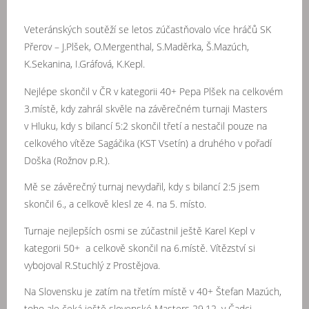
Veteránských soutěží se letos zúčastňovalo více hráčů SK
Přerov – J.Plšek, O.Mergenthal, S.Maděrka, Š.Mazúch,
K.Sekanina, I.Gráfová, K.Kepl.
Nejlépe skončil v ČR v kategorii 40+ Pepa Plšek na celkovém
3.místě, kdy zahrál skvěle na závěrečném turnaji Masters
v Hluku, kdy s bilancí 5:2 skončil třetí a nestačil pouze na
celkového vítěze Sagáčika (KST Vsetín) a druhého v pořadí
Doška (Rožnov p.R.).
Mě se závěrečný turnaj nevydařil, kdy s bilancí 2:5 jsem
skončil 6., a celkově klesl ze 4. na 5. místo.
Turnaje nejlepších osmi se zúčastnil ještě Karel Kepl v
kategorii 50+ a celkově skončil na 6.místě. Vítězství si
vybojoval R.Stuchlý z Prostějova.
Na Slovensku je zatím na třetím místě v 40+ Štefan Mazúch,
toho ale čeká ještě slovenské Masters 29.12. v Čadci.