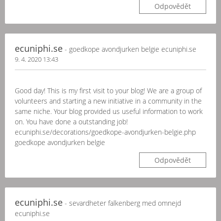
Odpovědět
ecuniphi.se
- goedkope avondjurken belgie ecuniphi.se
9. 4. 2020 13:43
Good day! This is my first visit to your blog! We are a group of
volunteers and starting a new initiative in a community in the
same niche. Your blog provided us useful information to work
on. You have done a outstanding job!
ecuniphi.se/decorations/goedkope-avondjurken-belgie.php
goedkope avondjurken belgie
Odpovědět
ecuniphi.se
- sevardheter falkenberg med omnejd
ecuniphi.se