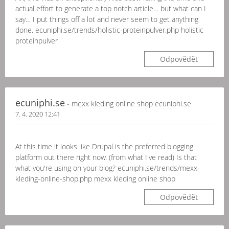
actual effort to generate a top notch article… but what can I
say… I put things off a lot and never seem to get anything
done. ecuniphi.se/trends/holistic-proteinpulver.php holistic
proteinpulver
Odpovědět
ecuniphi.se
- mexx kleding online shop ecuniphi.se
7. 4. 2020 12:41
At this time it looks like Drupal is the preferred blogging
platform out there right now. (from what I've read) Is that
what you're using on your blog? ecuniphi.se/trends/mexx-
kleding-online-shop.php mexx kleding online shop
Odpovědět