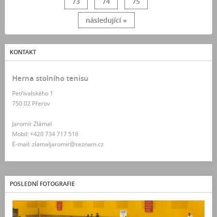
73
74
75
následující »
KONTAKT
Herna stolního tenisu
Petřivalského 1
750 02 Přerov
Jaromír Zlámal
Mobil: +420 734 717 516
E-mail: zlamaljaromir@seznam.cz
POSLEDNÍ FOTOGRAFIE