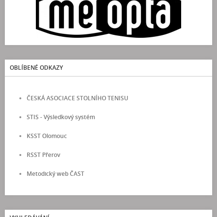
OBLÍBENÉ ODKAZY
ČESKÁ ASOCIACE STOLNÍHO TENISU
STIS - Výsledkový systém
KSST Olomouc
RSST Přerov
Metodický web ČAST