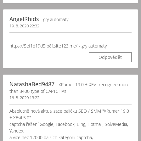
AngelRhids
- gry automaty
19. 8. 2020 22:32
https://5ef1d19d5fb8f.site123.me/ - gry automaty
Odpovědět
NatashaBed9487
- XRumer 19.0 + XEvil recognize more
than 8400 type of CAPTCHAs
16. 8. 2020 13:22
Absolutně nová aktualizace balíčku SEO / SMM "XRumer 19.0
+ XEvil 5.0":
captcha řešení Google, Facebook, Bing, Hotmail, SolveMedia,
Yandex,
a více než 12000 dalších kategorií captcha,