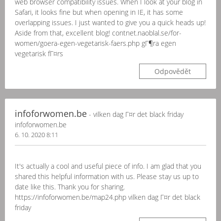
web browser compatibility issues. When I look at your blog in
Safari, it looks fine but when opening in IE, it has some
overlapping issues. I just wanted to give you a quick heads up!
Aside from that, excellent blog! contnet.naoblal.se/for-
women/goera-egen-vegetarisk-faers.php gГ¶ra egen
vegetarisk fГ¤rs
Odpovědět
infoforwomen.be
- vilken dag Г¤r det black friday
infoforwomen.be
6. 10. 2020 8:11
It's actually a cool and useful piece of info. I am glad that you
shared this helpful information with us. Please stay us up to
date like this. Thank you for sharing.
https://infoforwomen.be/map24.php vilken dag Г¤r det black
friday