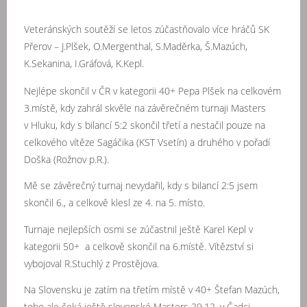
Veteránských soutěží se letos zúčastňovalo více hráčů SK
Přerov – J.Plšek, O.Mergenthal, S.Maděrka, Š.Mazúch,
K.Sekanina, I.Gráfová, K.Kepl.
Nejlépe skončil v ČR v kategorii 40+ Pepa Plšek na celkovém
3.místě, kdy zahrál skvěle na závěrečném turnaji Masters
v Hluku, kdy s bilancí 5:2 skončil třetí a nestačil pouze na
celkového vítěze Sagáčika (KST Vsetín) a druhého v pořadí
Doška (Rožnov p.R.).
Mě se závěrečný turnaj nevydařil, kdy s bilancí 2:5 jsem
skončil 6., a celkově klesl ze 4. na 5. místo.
Turnaje nejlepších osmi se zúčastnil ještě Karel Kepl v
kategorii 50+ a celkově skončil na 6.místě. Vítězství si
vybojoval R.Stuchlý z Prostějova.
Na Slovensku je zatím na třetím místě v 40+ Štefan Mazúch,
toho ale čeká ještě slovenské Masters 29.12. v Čadci.