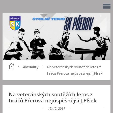
Aktuality
Na veteránských soutěžích letos z
hráčů Přerova nejúspěšnější J.Plšek
Na veteránských soutěžích letos z
hráčů Přerova nejúspěšnější J.Plšek
15. 12. 2011