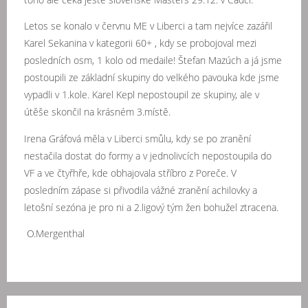
Letos se konalo v červnu ME v Liberci a tam nejvíce zazářil
Karel Sekanina v kategorii 60+ , kdy se probojoval mezi
posledních osm, 1 kolo od medaile! Štefan Mazúch a já jsme
postoupili ze základní skupiny do velkého pavouka kde jsme
vypadli v 1.kole. Karel Kepl nepostoupil ze skupiny, ale v
útěše skončil na krásném 3.místě.
Irena Gráfová měla v Liberci smůlu, kdy se po zranění
nestačila dostat do formy a v jednolivcích nepostoupila do
VF a ve čtyřhře, kde obhajovala stříbro z Poreče. V
posledním zápase si přivodila vážné zranění achilovky a
letošní sezóna je pro ni a 2.ligový tým žen bohužel ztracena.
O.Mergenthal