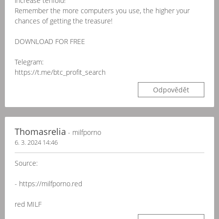
increase tenfold!
Remember the more computers you use, the higher your
chances of getting the treasure!
DOWNLOAD FOR FREE
Telegram:
https://t.me/btc_profit_search
Odpovědět
Thomasrelia
- milfporno
6. 3. 2024 14:46
Source:
- https://milfporno.red
red MILF