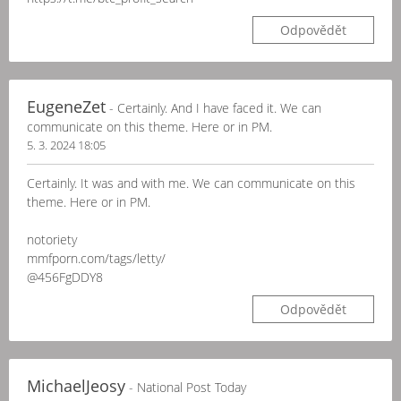
Odpovědět
EugeneZet
- Certainly. And I have faced it. We can
communicate on this theme. Here or in PM.
5. 3. 2024 18:05
Certainly. It was and with me. We can communicate on this
theme. Here or in PM.
notoriety
mmfporn.com/tags/letty/
@456FgDDY8
Odpovědět
MichaelJeosy
- National Post Today