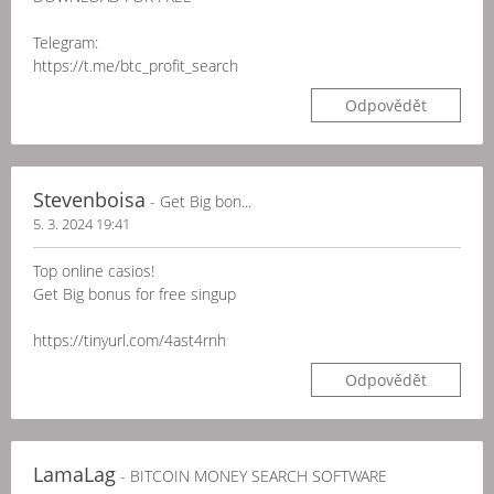
Telegram:
https://t.me/btc_profit_search
Odpovědět
Stevenboisa
- Get Big bon...
5. 3. 2024 19:41
Top online casіos!
Get Big bоnus for frее singup
https://tinyurl.com/4ast4rnh
Odpovědět
LamaLag
- BITCOIN MONEY SEARCH SOFTWARE