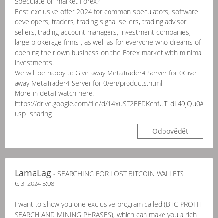
Speculate on market Forex?
Best exclusive offer 2024 for common speculators, software
developers, traders, trading signal sellers, trading advisor
sellers, trading account managers, investment companies,
large brokerage firms , as well as for everyone who dreams of
opening their own business on the Forex market with minimal
investments.
We will be happy to Give away MetaTrader4 Server for 0Give
away MetaTrader4 Server for 0/en/products.html
More in detail watch here:
https://drive.google.com/file/d/14xuST2EFDKcnfUT_dL49jQu0Asj1uJ
usp=sharing
Odpovědět
LamaLag
- SEARCHING FOR LOST BITCOIN WALLETS
6. 3. 2024 5:08
I want to show you one exclusive program called (BTC PROFIT
SEARCH AND MINING PHRASES), which can make you a rich