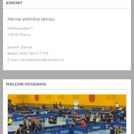
KONTAKT
Herna stolního tenisu
Petřivalského 1
750 02 Přerov
Jaromír Zlámal
Mobil: +420 734 717 516
E-mail: zlamaljaromir@seznam.cz
POSLEDNÍ FOTOGRAFIE